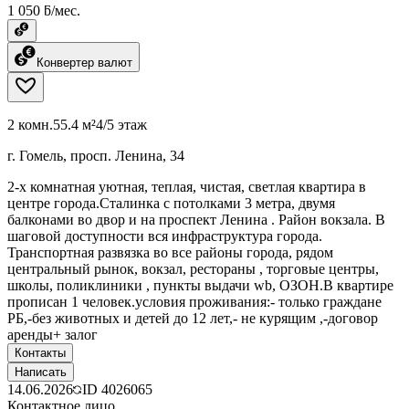
1 050 ƃ/мес.
Конвертер валют
2 комн.
55.4 м²
4/5 этаж
г. Гомель, просп. Ленина, 34
2-х комнатная уютная, теплая, чистая, светлая квартира в
центре города.Сталинка с потолками 3 метра, двумя
балконами во двор и на проспект Ленина . Район вокзала. В
шаговой доступности вся инфраструктура города.
Транспортная развязка во все районы города, рядом
центральный рынок, вокзал, рестораны , торговые центры,
школы, поликлиники , пункты выдачи wb, ОЗОН.В квартире
прописан 1 человек.условия проживания:- только граждане
РБ,-без животных и детей до 12 лет,- не курящим ,-договор
аренды+ залог
Контакты
Написать
14.06.2026
ID
4026065
Контактное лицо