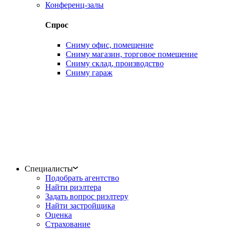
Конференц-залы
Спрос
Сниму офис, помещение
Сниму магазин, торговое помещение
Сниму склад, производство
Сниму гараж
Специалисты
Подобрать агентство
Найти риэлтера
Задать вопрос риэлтеру
Найти застройщика
Оценка
Страхование