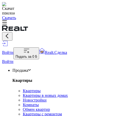
Скачать
Войти
Realt.Сделка
Подать за
0 ƃ
Войти
Продажа
Квартиры
Квартиры
Квартиры в новых домах
Новостройки
Комнаты
Обмен квартир
Квартиры с ремонтом