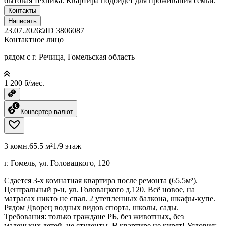
бытовая техника. Квартира подойдет для проживания семьи.
Контакты
Написать
23.07.2026
ID
3806087
Контактное лицо
рядом с г. Речица, Гомельская область
1 200 ƃ/мес.
Конвертер валют
3 комн.
65.5 м²
1/9 этаж
г. Гомель, ул. Головацкого, 120
Сдается 3-х комнатная квартира после ремонта (65.5м²).
Центральный р-н, ул. Головацкого д.120. Всё новое, на
матрасах никто не спал. 2 утепленных балкона, шкафы-купе.
Рядом Дворец водных видов спорта, школы, сады. ​
Требования: только граждане РБ, без животных, без
маленьких детей, не студенты. В квартире не курят! ​Условия: