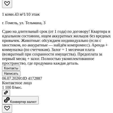
1 комн.
43 м²
1/10 этаж
г. Гомель, ул. Тельмана, 3
Сдаю на длительный срок (от 1 года) по договору! Квартира в
идеальном состоянии, ищем аккуратных жильцов без вредных
привычек. Животные: обсуждаем индивидуально (если с
хвостиком, но аккуратные — найдём компромисс). Аренда +
коммуналка (по счетчикам). Залог = 1 месячная плата
(возвратный при сохранности имущества). Предоплата за
первый месяц + залог. Полностью укомплектованное
пространство, где продумана каждая деталь.
Контакты
Написать
06.07.2026
ID
4172887
Контактное лицо
1 100 ƃ/мес.
Конвертер валют