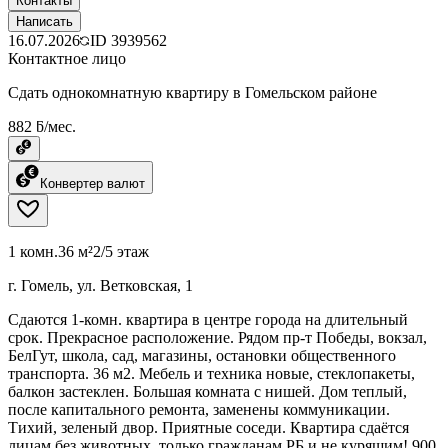
Контакты
Написать
16.07.2026
ID
3939562
Контактное лицо
Сдать однокомнатную квартиру в Гомельском районе
882 ƃ/мес.
Конвертер валют
1 комн.
36 м²
2/5 этаж
г. Гомель, ул. Ветковская, 1
Сдаются 1-комн. квартира в центре города на длительный
срок. Прекрасное расположение. Рядом пр-т Победы, вокзал,
БелГут, школа, сад, магазины, остановки общественного
транспорта. 36 м2. Мебель и техника новые, стеклопакеты,
балкон застеклен. Большая комната с нишей. Дом теплый,
после капитального ремонта, заменены коммуникации.
Тихий, зеленый двор. Приятные соседи. Квартира сдаётся
лицам без животных, только гражданам РБ и не курящим! 900