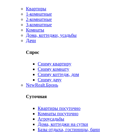
Квартиры
1-комнатные
2-комнатные
3-комнатные
Комнаты
Дома, коттеджи, усадьбы
Дачи
Спрос
Сниму квартиру
Сниму комнату
Сниму коттедж, дом
Сниму дачу
New
Realt.Бронь
Суточная
Квартиры посуточно
Комнаты посуточно
Агроусадьбы
Дома, коттеджи на сутки
Базы отдыха, гостиницы, бани