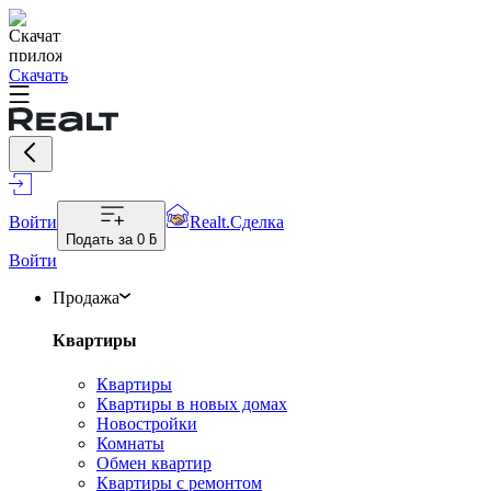
Скачать
Войти
Realt.Сделка
Подать за
0 ƃ
Войти
Продажа
Квартиры
Квартиры
Квартиры в новых домах
Новостройки
Комнаты
Обмен квартир
Квартиры с ремонтом