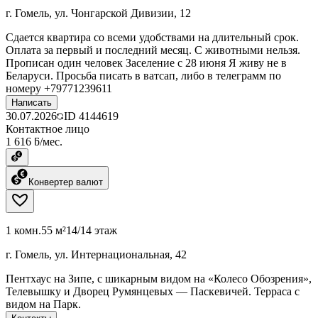
г. Гомель, ул. Чонгарской Дивизии, 12
Сдается квартира со всеми удобствами на длительный срок.
Оплата за первый и последний месяц. С животными нельзя.
Прописан один человек Заселение с 28 июня Я живу не в
Беларуси. Просьба писать в ватсап, либо в телеграмм по
номеру +79771239611
Написать
30.07.2026
ID
4144619
Контактное лицо
1 616 ƃ/мес.
Конвертер валют
1 комн.
55 м²
14/14 этаж
г. Гомель, ул. Интернациональная, 42
Пентхаус на Зипе, с шикарным видом на «Колесо Обозрения»,
Телевышку и Дворец Румянцевых — Паскевичей. Терраса с
видом на Парк.