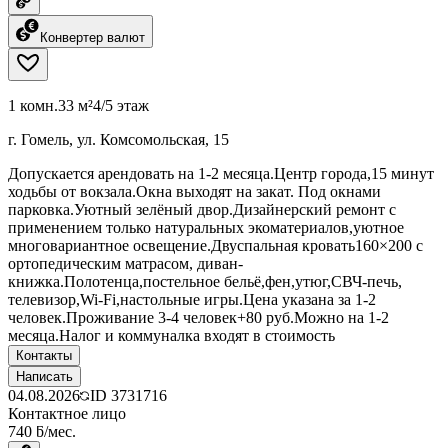
Конвертер валют
1 комн.
33 м²
4/5 этаж
г. Гомель, ул. Комсомольская, 15
Допускается арендовать на 1-2 месяца.Центр города,15 минут
ходьбы от вокзала.Окна выходят на закат. Под окнами
парковка.Уютный зелёный двор.Дизайнерский ремонт с
применением только натуральных экоматериалов,уютное
многовариантное освещение.Двуспальная кровать160×200 с
ортопедическим матрасом, диван-
книжка.Полотенца,постельное бельё,фен,утюг,СВЧ-печь,
телевизор,Wi-Fi,настольные игры.Цена указана за 1-2
человек.Проживание 3-4 человек+80 руб.Можно на 1-2
месяца.Налог и коммуналка входят в стоимость
Контакты
Написать
04.08.2026
ID
3731716
Контактное лицо
740 ƃ/мес.