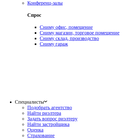
Конференц-залы
Спрос
Сниму офис, помещение
Сниму магазин, торговое помещение
Сниму склад, производство
Сниму гараж
Специалисты
Подобрать агентство
Найти риэлтера
Задать вопрос риэлтеру
Найти застройщика
Оценка
Страхование