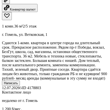
Конвертер валют
1 комн.
36 м²
2/5 этаж
г. Гомель, ул. Ветковская, 1
Сдаются 1-комн. квартира в центре города на длительный
срок. Прекрасное расположение. Рядом пр-т Победы, вокзал,
БелГут, школа, сад, магазины, остановки общественного
транспорта. 36 м2. Мебель и техника новые, стеклопакеты,
балкон застеклен. Большая комната с нишей. Дом теплый,
после капитального ремонта, заменены коммуникации.
Тихий, зеленый двор. Приятные соседи. Квартира сдаётся
лицам без животных, только гражданам РБ и не курящим! 900
рублей- месяц аренды (коммунальные в эту сумму не входят)
Написать
12.07.2026
ID
4178803
Контактное лицо
недалеко от г. Гомель
1 200 ƃ/мес.