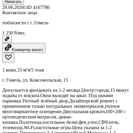
Написать
29.06.2026
ID
4167786
Контактное лицо
поблизости с г. Гомель
1 250 ƃ/мес.
Конвертер валют
1 комн.
33 м²
4/5 этаж
г. Гомель, ул. Комсомольская, 15
Допускается арендовать на 1-2 месяца.Центр города,15 минут
ходьбы от вокзала.Окна выходят на закат. Под окнами
парковка.Уютный зелёный двор.Дизайнерский ремонт с
применением только натуральных экоматериалов,уютное
многовариантное освещение.Двуспальная кровать160×200 с
ортопедическим матрасом, диван-
книжка.Полотенца,постельное бельё,фен,утюг,СВЧ-печь,
телевизор,Wi-Fi,настольные игры.Цена указана за 1-2
человек.Проживание 3-4 человек+80 руб.Можно на 1-2