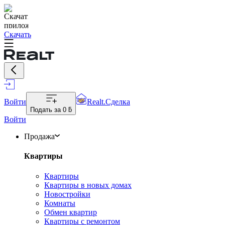
Скачать
Войти
Realt.Сделка
Подать за
0 ƃ
Войти
Продажа
Квартиры
Квартиры
Квартиры в новых домах
Новостройки
Комнаты
Обмен квартир
Квартиры с ремонтом