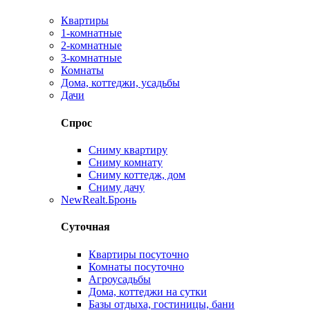
Квартиры
1-комнатные
2-комнатные
3-комнатные
Комнаты
Дома, коттеджи, усадьбы
Дачи
Спрос
Сниму квартиру
Сниму комнату
Сниму коттедж, дом
Сниму дачу
New
Realt.Бронь
Суточная
Квартиры посуточно
Комнаты посуточно
Агроусадьбы
Дома, коттеджи на сутки
Базы отдыха, гостиницы, бани