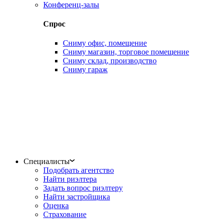
Конференц-залы
Спрос
Сниму офис, помещение
Сниму магазин, торговое помещение
Сниму склад, производство
Сниму гараж
Специалисты
Подобрать агентство
Найти риэлтера
Задать вопрос риэлтеру
Найти застройщика
Оценка
Страхование