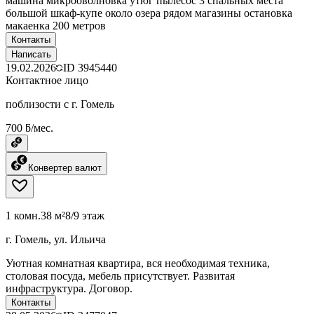
машина микрооволновка утюг пылесос 3 спальных места
большой шкаф-купе около озера рядом магазины остановка
макаенка 200 метров
Контакты
Написать
19.02.2026
ID
3945440
Контактное лицо
поблизости с г. Гомель
700 ƃ/мес.
Конвертер валют
1 комн.
38 м²
8/9 этаж
г. Гомель, ул. Ильича
Уютная комнатная квартира, вся необходимая техника,
столовая посуда, мебель присутствует. Развитая
инфраструктура. Договор.
Контакты