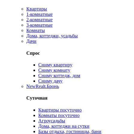
Квартиры
1-комнатные
2-комнатные
3-комнатные
Комнаты
Дома, коттеджи, усадьбы
Дачи
Спрос
Сниму квартиру
Сниму комнату
Сниму коттедж, дом
Сниму дачу
New
Realt.Бронь
Суточная
Квартиры посуточно
Комнаты посуточно
Агроусадьбы
Дома, коттеджи на сутки
Базы отдыха, гостиницы, бани