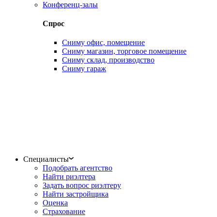
Конференц-залы
Спрос
Сниму офис, помещение
Сниму магазин, торговое помещение
Сниму склад, производство
Сниму гараж
Специалисты
Подобрать агентство
Найти риэлтера
Задать вопрос риэлтеру
Найти застройщика
Оценка
Страхование