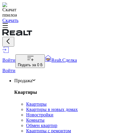
Скачать
Войти
Realt.Сделка
Подать за
0 ƃ
Войти
Продажа
Квартиры
Квартиры
Квартиры в новых домах
Новостройки
Комнаты
Обмен квартир
Квартиры с ремонтом