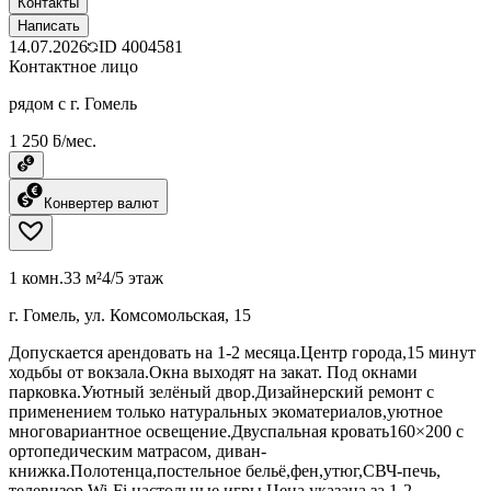
Контакты
Написать
14.07.2026
ID
4004581
Контактное лицо
рядом с г. Гомель
1 250 ƃ/мес.
Конвертер валют
1 комн.
33 м²
4/5 этаж
г. Гомель, ул. Комсомольская, 15
Допускается арендовать на 1-2 месяца.Центр города,15 минут
ходьбы от вокзала.Окна выходят на закат. Под окнами
парковка.Уютный зелёный двор.Дизайнерский ремонт с
применением только натуральных экоматериалов,уютное
многовариантное освещение.Двуспальная кровать160×200 с
ортопедическим матрасом, диван-
книжка.Полотенца,постельное бельё,фен,утюг,СВЧ-печь,
телевизор,Wi-Fi,настольные игры.Цена указана за 1-2