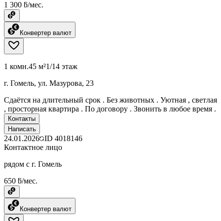
1 300 ƃ/мес.
Конвертер валют
1 комн.
45 м²
1/14 этаж
г. Гомель, ул. Мазурова, 23
Сдаётся на длительный срок . Без животных . Уютная , светлая
, просторная квартира . По договору . Звонить в любое время .
Контакты
Написать
24.01.2026
ID
4018146
Контактное лицо
рядом с г. Гомель
650 ƃ/мес.
Конвертер валют