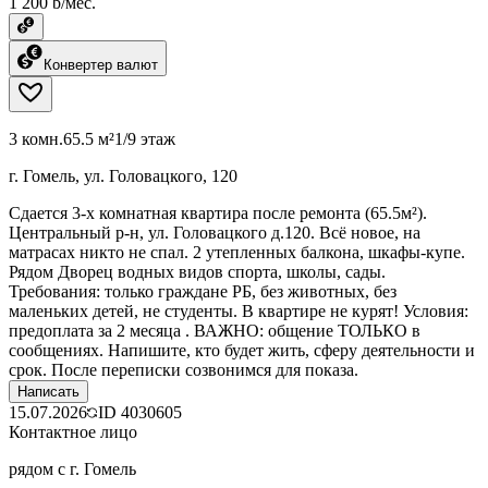
1 200 ƃ/мес.
Конвертер валют
3 комн.
65.5 м²
1/9 этаж
г. Гомель, ул. Головацкого, 120
Сдается 3-х комнатная квартира после ремонта (65.5м²).
Центральный р-н, ул. Головацкого д.120. Всё новое, на
матрасах никто не спал. 2 утепленных балкона, шкафы-купе.
Рядом Дворец водных видов спорта, школы, сады. ​
Требования: только граждане РБ, без животных, без
маленьких детей, не студенты. В квартире не курят! ​Условия:
предоплата за 2 месяца . ​ВАЖНО: общение ТОЛЬКО в
сообщениях. Напишите, кто будет жить, сферу деятельности и
срок. После переписки созвонимся для показа.
Написать
15.07.2026
ID
4030605
Контактное лицо
рядом с г. Гомель