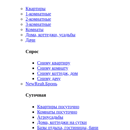
Квартиры
1-комнатные
2-комнатные
3-комнатные
Комнаты
Дома, коттеджи, усадьбы
Дачи
Спрос
Сниму квартиру
Сниму комнату
Сниму коттедж, дом
Сниму дачу
New
Realt.Бронь
Суточная
Квартиры посуточно
Комнаты посуточно
Агроусадьбы
Дома, коттеджи на сутки
Базы отдыха, гостиницы, бани