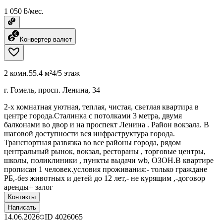
1 050 ƃ/мес.
Конвертер валют
2 комн.
55.4 м²
4/5 этаж
г. Гомель, просп. Ленина, 34
2-х комнатная уютная, теплая, чистая, светлая квартира в
центре города.Сталинка с потолками 3 метра, двумя
балконами во двор и на проспект Ленина . Район вокзала. В
шаговой доступности вся инфраструктура города.
Транспортная развязка во все районы города, рядом
центральный рынок, вокзал, рестораны , торговые центры,
школы, поликлиники , пункты выдачи wb, ОЗОН.В квартире
прописан 1 человек.условия проживания:- только граждане
РБ,-без животных и детей до 12 лет,- не курящим ,-договор
аренды+ залог
Контакты
Написать
14.06.2026
ID
4026065