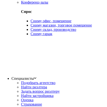
Конференц-залы
Спрос
Сниму офис, помещение
Сниму магазин, торговое помещение
Сниму склад, производство
Сниму гараж
Специалисты
Подобрать агентство
Найти риэлтера
Задать вопрос риэлтеру
Найти застройщика
Оценка
Страхование