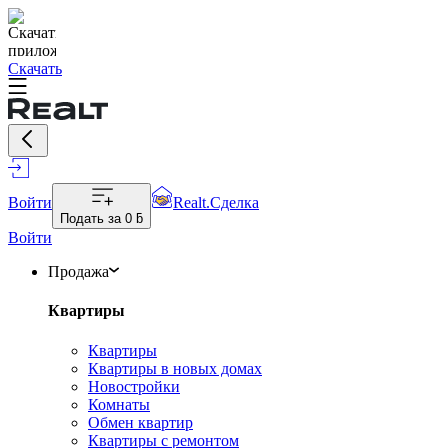
Скачать
Войти
Realt.Сделка
Подать за
0 ƃ
Войти
Продажа
Квартиры
Квартиры
Квартиры в новых домах
Новостройки
Комнаты
Обмен квартир
Квартиры с ремонтом