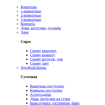
Квартиры
1-комнатные
2-комнатные
3-комнатные
Комнаты
Дома, коттеджи, усадьбы
Дачи
Спрос
Сниму квартиру
Сниму комнату
Сниму коттедж, дом
Сниму дачу
New
Realt.Бронь
Суточная
Квартиры посуточно
Комнаты посуточно
Агроусадьбы
Дома, коттеджи на сутки
Базы отдыха, гостиницы, бани