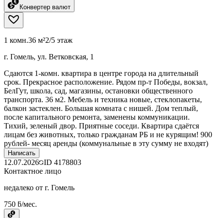
Конвертер валют
1 комн.
36 м²
2/5 этаж
г. Гомель, ул. Ветковская, 1
Сдаются 1-комн. квартира в центре города на длительный
срок. Прекрасное расположение. Рядом пр-т Победы, вокзал,
БелГут, школа, сад, магазины, остановки общественного
транспорта. 36 м2. Мебель и техника новые, стеклопакеты,
балкон застеклен. Большая комната с нишей. Дом теплый,
после капитального ремонта, заменены коммуникации.
Тихий, зеленый двор. Приятные соседи. Квартира сдаётся
лицам без животных, только гражданам РБ и не курящим! 900
рублей- месяц аренды (коммунальные в эту сумму не входят)
Написать
12.07.2026
ID
4178803
Контактное лицо
недалеко от г. Гомель
750 ƃ/мес.