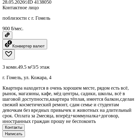
28.05.2026
ID
4138050
Контактное лицо
поблизости с г. Гомель
900 ƃ/мес.
Конвертер валют
3 комн.
49.5 м²
3/5 этаж
г. Гомель, ул. Кожара, 4
Квартира находится в очень хорошем месте, рядом есть всё,
рынок, магазины, кафе, мёд центры, садики, школы, всё в
шаговой доступности,квартира тёплая, имеется балкон,сделан
свежий косметический ремонт, сдам семье и студентам
девочкам без вредных привычек и животных на длительный
срок. Оплата за 2месяца, вперёд+коммуналка+договор,
иностранных граждан прошу не беспокоить
Контакты
Написать