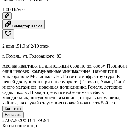
1 000 ƃ/мес.
Конвертер валют
2 комн.
51.9 м²
2/10 этаж
г. Гомель, ул. Головацкого, 83
Аренда квартиры на длительный срок по договору. Прописан
один человек, коммунальные минимальные. Находится в
микрорайоне Мельников Луг. Развитая инфраструктура. В
пешей доступности три гипермаркета (Евроопт, Алми, Грин),
много магазинов, новейшая поликлиника Гомеля, детсккие
сады, школы. В квартире есть необходимая мебель,
холодильник, посудомоечная машина, стиральная машина,
чайник, на случай отсутствия горячей воды есть бойлер.
Контакты
Написать
27.07.2026
ID
4179594
Контактное лицо