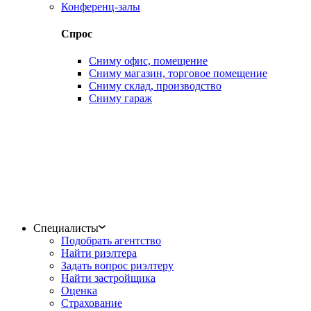
Конференц-залы
Спрос
Сниму офис, помещение
Сниму магазин, торговое помещение
Сниму склад, производство
Сниму гараж
Специалисты
Подобрать агентство
Найти риэлтера
Задать вопрос риэлтеру
Найти застройщика
Оценка
Страхование