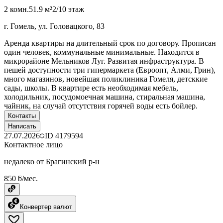
2 комн.
51.9 м²
2/10 этаж
г. Гомель, ул. Головацкого, 83
Аренда квартиры на длительный срок по договору. Прописан
один человек, коммунальные минимальные. Находится в
микрорайоне Мельников Луг. Развитая инфраструктура. В
пешей доступности три гипермаркета (Евроопт, Алми, Грин),
много магазинов, новейшая поликлиника Гомеля, детсккие
сады, школы. В квартире есть необходимая мебель,
холодильник, посудомоечная машина, стиральная машина,
чайник, на случай отсутствия горячей воды есть бойлер.
Контакты
Написать
27.07.2026
ID
4179594
Контактное лицо
недалеко от Брагинский р-н
850 ƃ/мес.
Конвертер валют