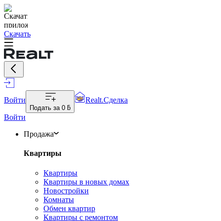
Скачать
Войти
Realt.Сделка
Подать за
0 ƃ
Войти
Продажа
Квартиры
Квартиры
Квартиры в новых домах
Новостройки
Комнаты
Обмен квартир
Квартиры с ремонтом