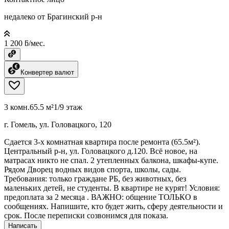
недалеко от Брагинский р-н
1 200 ƃ/мес.
Конвертер валют
3 комн.
65.5 м²
1/9 этаж
г. Гомель, ул. Головацкого, 120
Сдается 3-х комнатная квартира после ремонта (65.5м²).
Центральный р-н, ул. Головацкого д.120. Всё новое, на
матрасах никто не спал. 2 утепленных балкона, шкафы-купе.
Рядом Дворец водных видов спорта, школы, сады. ​
Требования: только граждане РБ, без животных, без
маленьких детей, не студенты. В квартире не курят! ​Условия:
предоплата за 2 месяца . ​ВАЖНО: общение ТОЛЬКО в
сообщениях. Напишите, кто будет жить, сферу деятельности и
срок. После переписки созвонимся для показа.
Написать