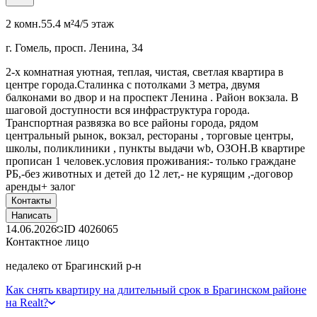
2 комн.
55.4 м²
4/5 этаж
г. Гомель, просп. Ленина, 34
2-х комнатная уютная, теплая, чистая, светлая квартира в
центре города.Сталинка с потолками 3 метра, двумя
балконами во двор и на проспект Ленина . Район вокзала. В
шаговой доступности вся инфраструктура города.
Транспортная развязка во все районы города, рядом
центральный рынок, вокзал, рестораны , торговые центры,
школы, поликлиники , пункты выдачи wb, ОЗОН.В квартире
прописан 1 человек.условия проживания:- только граждане
РБ,-без животных и детей до 12 лет,- не курящим ,-договор
аренды+ залог
Контакты
Написать
14.06.2026
ID
4026065
Контактное лицо
недалеко от Брагинский р-н
Как снять квартиру на длительный срок в Брагинском районе
на Realt?