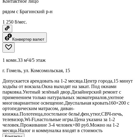
Контактное лицо
рядом с Брагинский р-н
1 250 ƃ/мес.
Конвертер валют
1 комн.
33 м²
4/5 этаж
г. Гомель, ул. Комсомольская, 15
Допускается арендовать на 1-2 месяца.Центр города,15 минут
ходьбы от вокзала.Окна выходят на закат. Под окнами
парковка.Уютный зелёный двор.Дизайнерский ремонт с
применением только натуральных экоматериалов,уютное
многовариантное освещение.Двуспальная кровать160×200 с
ортопедическим матрасом, диван-
книжка.Полотенца,постельное бельё,фен,утюг,СВЧ-печь,
телевизор,Wi-Fi,настольные игры.Цена указана за 1-2
человек.Проживание 3-4 человек+80 руб.Можно на 1-2
месяца.Налог и коммуналка входят в стоимость
Контакты