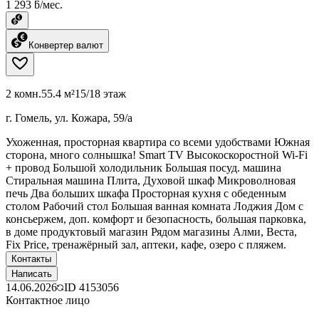
1 293 ƃ/мес.
Конвертер валют
2 комн.
55.4 м²
15/18 этаж
г. Гомель, ул. Кожара, 59/а
Ухоженная, просторная квартира со всеми удобствами Южная
сторона, много солнышка! Smart TV Высокоскоростной Wi-Fi
+ провод Большой холодильник Большая посуд. машина
Стиральная машина Плита, Духовой шкаф Микроволновая
печь Два больших шкафа Просторная кухня с обеденным
столом Рабочий стол Большая ванная комната Лоджия Дом с
консьержем, доп. комфорт и безопасность, большая парковка,
в доме продуктовый магазин Рядом магазины Алми, Веста,
Fix Price, тренажёрный зал, аптеки, кафе, озеро с пляжем.
Контакты
Написать
14.06.2026
ID
4153056
Контактное лицо