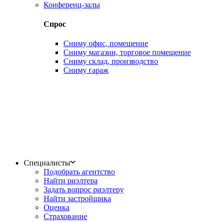
Конференц-залы
Спрос
Сниму офис, помещение
Сниму магазин, торговое помещение
Сниму склад, производство
Сниму гараж
Специалисты
Подобрать агентство
Найти риэлтера
Задать вопрос риэлтеру
Найти застройщика
Оценка
Страхование