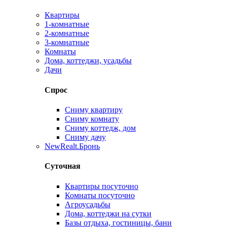
Квартиры
1-комнатные
2-комнатные
3-комнатные
Комнаты
Дома, коттеджи, усадьбы
Дачи
Спрос
Сниму квартиру
Сниму комнату
Сниму коттедж, дом
Сниму дачу
New
Realt.Бронь
Суточная
Квартиры посуточно
Комнаты посуточно
Агроусадьбы
Дома, коттеджи на сутки
Базы отдыха, гостиницы, бани