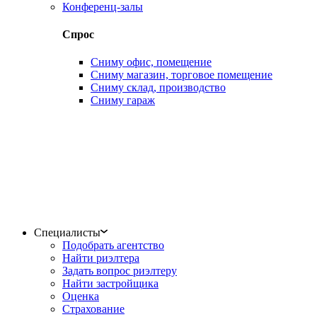
Конференц-залы
Спрос
Сниму офис, помещение
Сниму магазин, торговое помещение
Сниму склад, производство
Сниму гараж
Специалисты
Подобрать агентство
Найти риэлтера
Задать вопрос риэлтеру
Найти застройщика
Оценка
Страхование