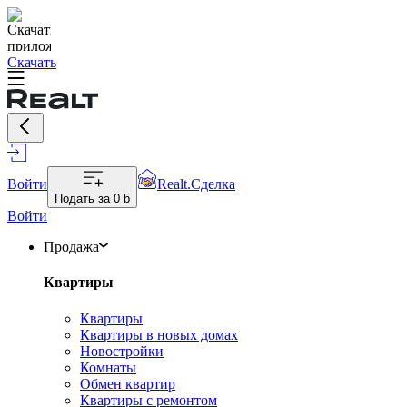
Скачать
Войти
Realt.Сделка
Подать за
0 ƃ
Войти
Продажа
Квартиры
Квартиры
Квартиры в новых домах
Новостройки
Комнаты
Обмен квартир
Квартиры с ремонтом