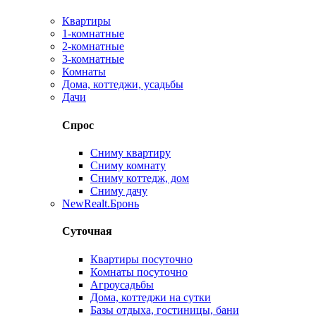
Квартиры
1-комнатные
2-комнатные
3-комнатные
Комнаты
Дома, коттеджи, усадьбы
Дачи
Спрос
Сниму квартиру
Сниму комнату
Сниму коттедж, дом
Сниму дачу
New
Realt.Бронь
Суточная
Квартиры посуточно
Комнаты посуточно
Агроусадьбы
Дома, коттеджи на сутки
Базы отдыха, гостиницы, бани