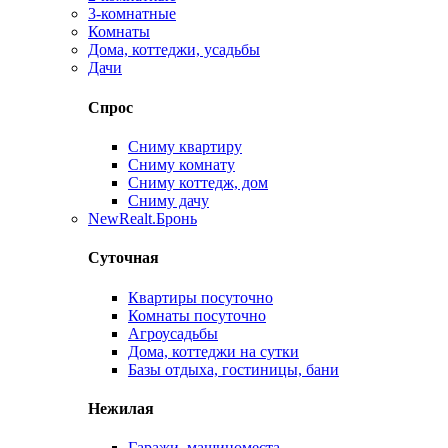
3-комнатные
Комнаты
Дома, коттеджи, усадьбы
Дачи
Спрос
Сниму квартиру
Сниму комнату
Сниму коттедж, дом
Сниму дачу
New
Realt.Бронь
Суточная
Квартиры посуточно
Комнаты посуточно
Агроусадьбы
Дома, коттеджи на сутки
Базы отдыха, гостиницы, бани
Нежилая
Гаражи, машиноместа