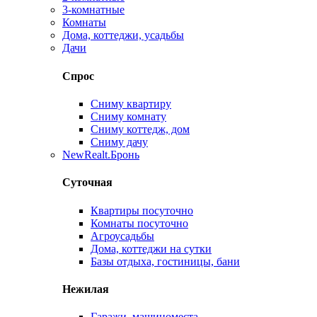
3-комнатные
Комнаты
Дома, коттеджи, усадьбы
Дачи
Спрос
Сниму квартиру
Сниму комнату
Сниму коттедж, дом
Сниму дачу
New
Realt.Бронь
Суточная
Квартиры посуточно
Комнаты посуточно
Агроусадьбы
Дома, коттеджи на сутки
Базы отдыха, гостиницы, бани
Нежилая
Гаражи, машиноместа