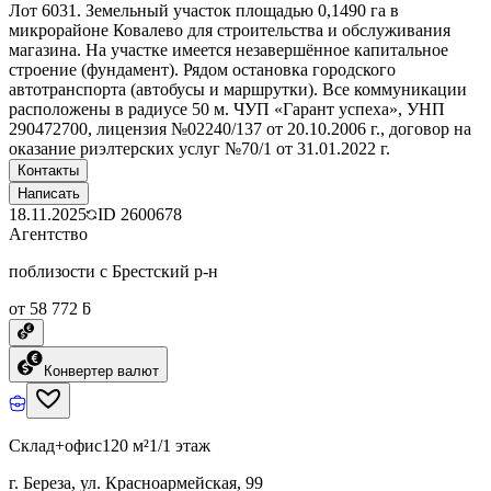
Лот 6031. Земельный участок площадью 0,1490 га в
микрорайоне Ковалево для строительства и обслуживания
магазина. На участке имеется незавершённое капитальное
строение (фундамент). Рядом остановка городского
автотранспорта (автобусы и маршрутки). Все коммуникации
расположены в радиусе 50 м. ЧУП «Гарант успеха», УНП
290472700, лицензия №02240/137 от 20.10.2006 г., договор на
оказание риэлтерских услуг №70/1 от 31.01.2022 г.
Контакты
Написать
18.11.2025
ID
2600678
Агентство
поблизости с Брестский р-н
от 58 772 ƃ
Конвертер валют
Склад+офис
120 м²
1/1 этаж
г. Береза, ул. Красноармейская, 99