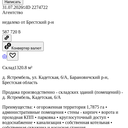
Написать
31.07.2026
ID
2274722
Агентство
недалеко от Брестский р-н
587 720 ƃ
Конвертер валют
Склад
1320.8 м²
д. Ястрембель, ул. Кадетская, 6/А, Барановичский р-н,
Брестская область
Продажа производственно - складских зданий (помещений) -
д. Ястрембель, Кадетская, 6/А
Преимущества: • огороженная территория 1,7875 га •
административные помещения • стены - кирпич • ворота и
проходная КПП • парковка • круглосуточный доступ •
водоснабжение • канализация • собственная котельная •
собственная скважина и насосная станция