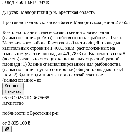
Завод
1460.1 м²
1/1 этаж
д. Гусак, Малоритский р-н, Брестская область
Производственно-складская база в Малоритском район 250553
Комплекс зданий сельскохозяйственного назначения
(наименование - рыбхоз) в собственность в районе д. Гусак
Малоритского района Брестской области общей площадью
капитальных строений 1 460,1 кв.м, расположенных на
земельном участке площадью 426,7873 га. Включает в себя 8
(восемь) отдельно стоящих капитальных строений разной
площади: 1) Здание специализированное для рыбоводства
(наименование - пункт сортировки) общей площадью 516,3
кв.м. 2) Здание административно - хозяйственное
(наименование - ко
Контакты
Написать
05.08.2026
ID
3675668
Агентство
поблизости с Брестский р-н
от 3 895 160 ƃ