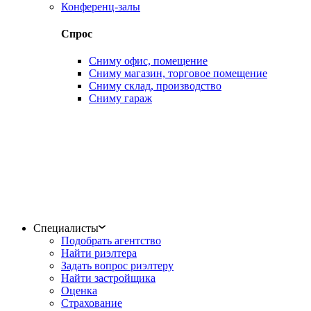
Конференц-залы
Спрос
Сниму офис, помещение
Сниму магазин, торговое помещение
Сниму склад, производство
Сниму гараж
Специалисты
Подобрать агентство
Найти риэлтера
Задать вопрос риэлтеру
Найти застройщика
Оценка
Страхование