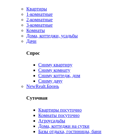
Квартиры
1-комнатные
2-комнатные
3-комнатные
Комнаты
Дома, коттеджи, усадьбы
Дачи
Спрос
Сниму квартиру
Сниму комнату
Сниму коттедж, дом
Сниму дачу
New
Realt.Бронь
Суточная
Квартиры посуточно
Комнаты посуточно
Агроусадьбы
Дома, коттеджи на сутки
Базы отдыха, гостиницы, бани