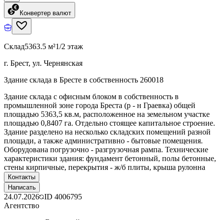
Конвертер валют
Склад
5363.5 м²
1/2 этаж
г. Брест, ул. Чернянская
Здание склада в Бресте в собственность 260018
Здание склада с офисным блоком в собственность в
промышленной зоне города Бреста (р - н Граевка) общей
площадью 5363,5 кв.м, расположенное на земельном участке
площадью 0,8407 га. Отдельно стоящее капитальное строение.
Здание разделено на несколько складских помещений разной
площади, а также административно - бытовые помещения.
Оборудована погрузочно - разгрузочная рампа. Технические
характеристики здания: фундамент бетонный, полы бетонные,
стены кирпичные, перекрытия - ж/б плиты, крыша рулонна
Контакты
Написать
24.07.2026
ID
4006795
Агентство