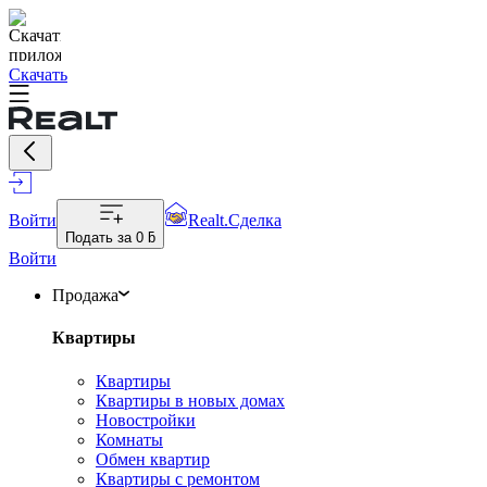
Скачать
Войти
Realt.Сделка
Подать за
0 ƃ
Войти
Продажа
Квартиры
Квартиры
Квартиры в новых домах
Новостройки
Комнаты
Обмен квартир
Квартиры с ремонтом