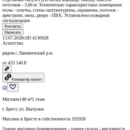
потолков - 3,66 м. Технические характеристики помещения:
полы - плитка, стены оштукатурены, окрашены, потолок -
армстронг, окна, двери - ПВХ. Установлена пожарная
сигнализация
Контакты
Написать
13.07.2026
ID
4136928
Агентство
рядом с Ляховичский р-н
от 433 140 ƃ
Конвертер валют
Магазин
148 м²
1 этаж
г. Брест, ул. Вычулки
Магазин в Бресте в собственность 192928
Здание магазина (наименование - здание склада - магазина) в