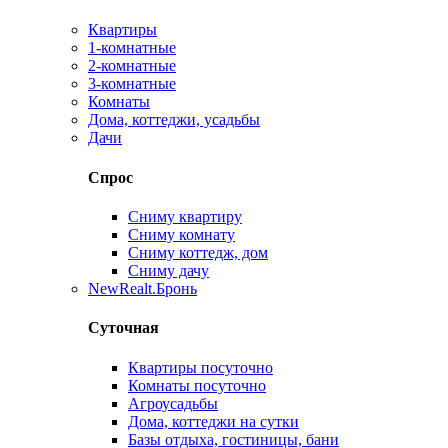
Квартиры
1-комнатные
2-комнатные
3-комнатные
Комнаты
Дома, коттеджи, усадьбы
Дачи
Спрос
Сниму квартиру
Сниму комнату
Сниму коттедж, дом
Сниму дачу
New
Realt.Бронь
Суточная
Квартиры посуточно
Комнаты посуточно
Агроусадьбы
Дома, коттеджи на сутки
Базы отдыха, гостиницы, бани