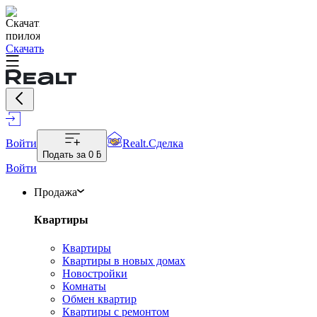
Скачать
Войти
Realt.Сделка
Подать за
0 ƃ
Войти
Продажа
Квартиры
Квартиры
Квартиры в новых домах
Новостройки
Комнаты
Обмен квартир
Квартиры с ремонтом