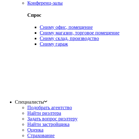
Конференц-залы
Спрос
Сниму офис, помещение
Сниму магазин, торговое помещение
Сниму склад, производство
Сниму гараж
Специалисты
Подобрать агентство
Найти риэлтера
Задать вопрос риэлтеру
Найти застройщика
Оценка
Страхование