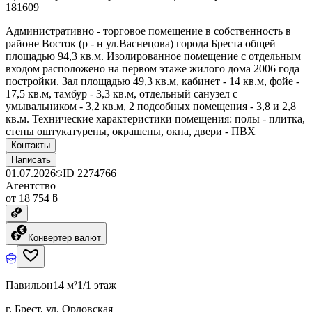
181609
Административно - торговое помещение в собственность в
районе Восток (р - н ул.Васнецова) города Бреста общей
площадью 94,3 кв.м. Изолированное помещение с отдельным
входом расположено на первом этаже жилого дома 2006 года
постройки. Зал площадью 49,3 кв.м, кабинет - 14 кв.м, фойе -
17,5 кв.м, тамбур - 3,3 кв.м, отдельный санузел с
умывальником - 3,2 кв.м, 2 подсобных помещения - 3,8 и 2,8
кв.м. Технические характеристики помещения: полы - плитка,
стены оштукатурены, окрашены, окна, двери - ПВХ
Контакты
Написать
01.07.2026
ID
2274766
Агентство
от 18 754 ƃ
Конвертер валют
Павильон
14 м²
1/1 этаж
г. Брест, ул. Орловская