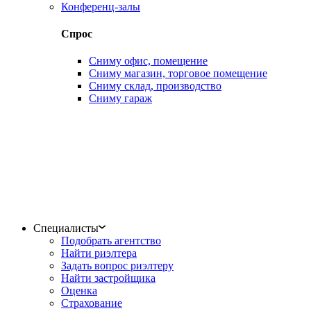
Конференц-залы
Спрос
Сниму офис, помещение
Сниму магазин, торговое помещение
Сниму склад, производство
Сниму гараж
Специалисты
Подобрать агентство
Найти риэлтера
Задать вопрос риэлтеру
Найти застройщика
Оценка
Страхование