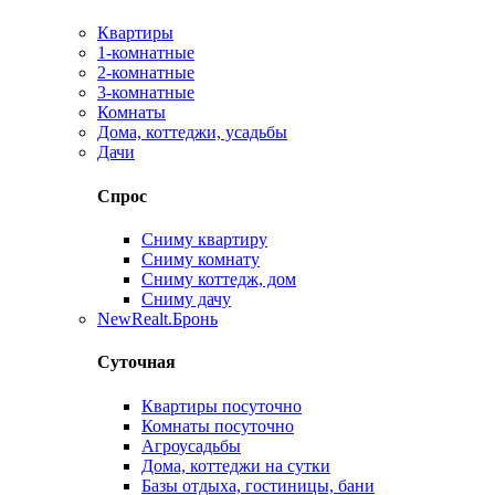
Квартиры
1-комнатные
2-комнатные
3-комнатные
Комнаты
Дома, коттеджи, усадьбы
Дачи
Спрос
Сниму квартиру
Сниму комнату
Сниму коттедж, дом
Сниму дачу
New
Realt.Бронь
Суточная
Квартиры посуточно
Комнаты посуточно
Агроусадьбы
Дома, коттеджи на сутки
Базы отдыха, гостиницы, бани