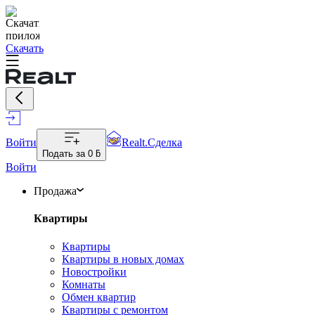
Скачать
Войти
Realt.Сделка
Подать за
0 ƃ
Войти
Продажа
Квартиры
Квартиры
Квартиры в новых домах
Новостройки
Комнаты
Обмен квартир
Квартиры с ремонтом