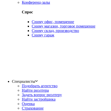
Конференц-залы
Спрос
Сниму офис, помещение
Сниму магазин, торговое помещение
Сниму склад, производство
Сниму гараж
Специалисты
Подобрать агентство
Найти риэлтера
Задать вопрос риэлтеру
Найти застройщика
Оценка
Страхование