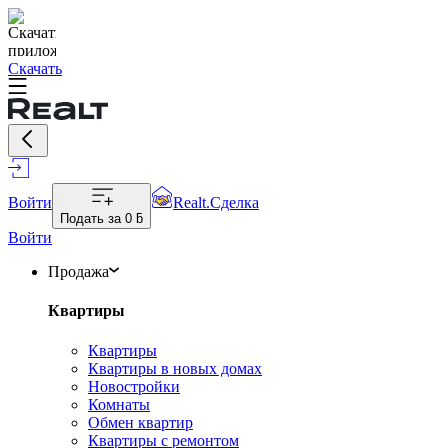
Скачать
Войти
Realt.Сделка
Подать за
0 ƃ
Войти
Продажа
Квартиры
Квартиры
Квартиры в новых домах
Новостройки
Комнаты
Обмен квартир
Квартиры с ремонтом