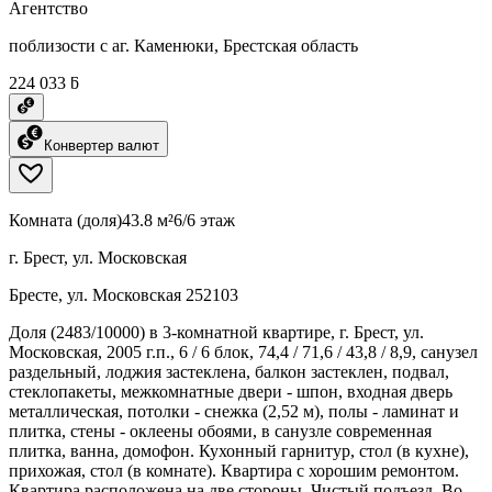
Агентство
поблизости с аг. Каменюки, Брестская область
224 033 ƃ
Конвертер валют
Комната (доля)
43.8 м²
6/6 этаж
г. Брест, ул. Московская
Бресте, ул. Московская 252103
Доля (2483/10000) в 3-комнатной квартире, г. Брест, ул.
Московская, 2005 г.п., 6 / 6 блок, 74,4 / 71,6 / 43,8 / 8,9, санузел
раздельный, лоджия застеклена, балкон застеклен, подвал,
стеклопакеты, межкомнатные двери - шпон, входная дверь
металлическая, потолки - снежка (2,52 м), полы - ламинат и
плитка, стены - оклеены обоями, в санузле современная
плитка, ванна, домофон. Кухонный гарнитур, стол (в кухне),
прихожая, стол (в комнате). Квартира с хорошим ремонтом.
Квартира расположена на две стороны. Чистый подъезд. Во