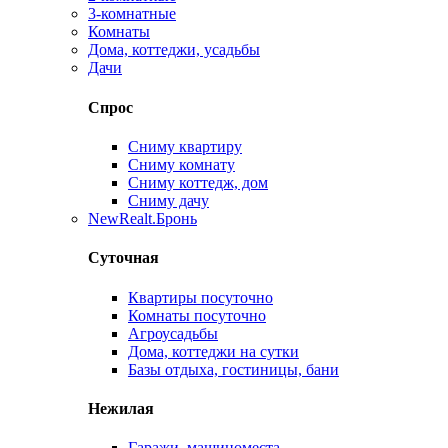
3-комнатные
Комнаты
Дома, коттеджи, усадьбы
Дачи
Спрос
Сниму квартиру
Сниму комнату
Сниму коттедж, дом
Сниму дачу
New
Realt.Бронь
Суточная
Квартиры посуточно
Комнаты посуточно
Агроусадьбы
Дома, коттеджи на сутки
Базы отдыха, гостиницы, бани
Нежилая
Гаражи, машиноместа