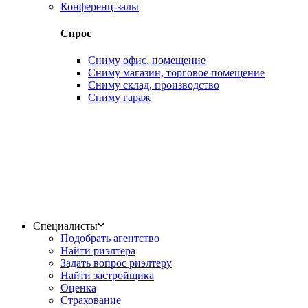
Конференц-залы
Спрос
Сниму офис, помещение
Сниму магазин, торговое помещение
Сниму склад, производство
Сниму гараж
Специалисты
Подобрать агентство
Найти риэлтера
Задать вопрос риэлтеру
Найти застройщика
Оценка
Страхование