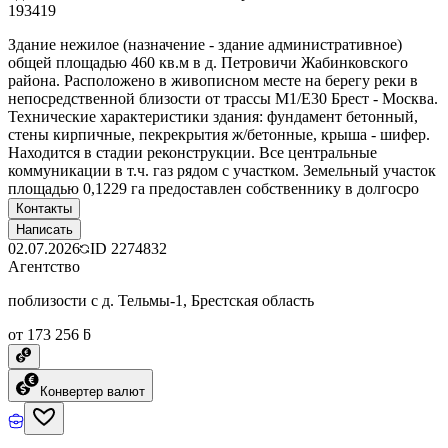
193419
Здание нежилое (назначение - здание административное)
общей площадью 460 кв.м в д. Петровичи Жабинковского
района. Расположено в живописном месте на берегу реки в
непосредственной близости от трассы М1/E30 Брест - Москва.
Технические характеристики здания: фундамент бетонный,
стены кирпичные, пекрекрытия ж/бетонные, крыша - шифер.
Находится в стадии реконструкции. Все центральные
коммуникации в т.ч. газ рядом с участком. Земельный участок
площадью 0,1229 га предоставлен собственнику в долгосро
Контакты
Написать
02.07.2026
ID
2274832
Агентство
поблизости с д. Тельмы-1, Брестская область
от 173 256 ƃ
Конвертер валют