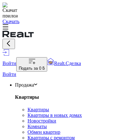
Скачать
Войти
Realt.Сделка
Подать за
0 ƃ
Войти
Продажа
Квартиры
Квартиры
Квартиры в новых домах
Новостройки
Комнаты
Обмен квартир
Квартиры с ремонтом