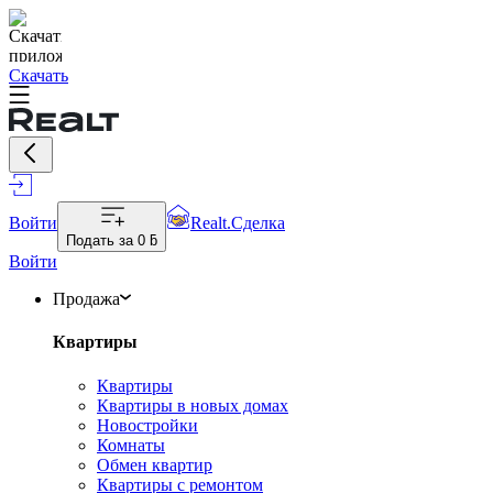
Скачать
Войти
Realt.Сделка
Подать за
0 ƃ
Войти
Продажа
Квартиры
Квартиры
Квартиры в новых домах
Новостройки
Комнаты
Обмен квартир
Квартиры с ремонтом