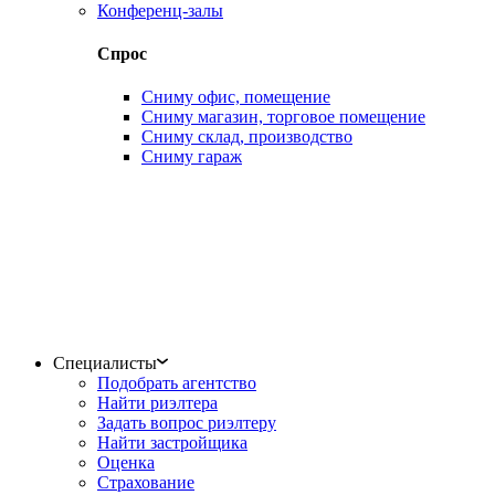
Конференц-залы
Спрос
Сниму офис, помещение
Сниму магазин, торговое помещение
Сниму склад, производство
Сниму гараж
Специалисты
Подобрать агентство
Найти риэлтера
Задать вопрос риэлтеру
Найти застройщика
Оценка
Страхование