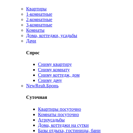
Квартиры
1-комнатные
2-комнатные
3-комнатные
Комнаты
Дома, коттеджи, усадьбы
Дачи
Спрос
Сниму квартиру
Сниму комнату
Сниму коттедж, дом
Сниму дачу
New
Realt.Бронь
Суточная
Квартиры посуточно
Комнаты посуточно
Агроусадьбы
Дома, коттеджи на сутки
Базы отдыха, гостиницы, бани