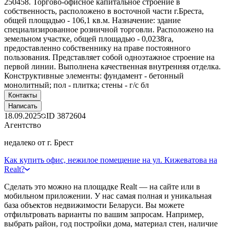
250458. Торгово-офисное капитальное строение в
собственность, расположено в восточной части г.Бреста,
общей площадью - 106,1 кв.м. Назначение: здание
специализированное розничной торговли. Расположено на
земельном участке, общей площадью - 0,0238га,
предоставленно собственнику на праве постоянного
пользования. Представляет собой одноэтажное строение на
первой линии. Выполнена качественная внутренняя отделка.
Конструктивные элементы: фундамент - бетонный
монолитный; пол - плитка; стены - г/с бл
Контакты
Написать
18.09.2025
ID
3872604
Агентство
недалеко от г. Брест
Как купить офис, нежилое помещение на ул. Кижеватова на
Realt?
Сделать это можно на площадке Realt — на сайте или в
мобильном приложении. У нас самая полная и уникальная
база объектов недвижимости Беларуси. Вы можете
отфильтровать варианты по вашим запросам. Например,
выбрать район, год постройки дома, материал стен, наличие