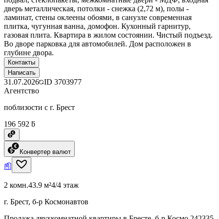
дверь металлическая, потолки - снежка (2,72 м), полы -
ламинат, стены оклеены обоями, в санузле современная
плитка, чугунная ванна, домофон. Кухонный гарнитур,
газовая плита. Квартира в жилом состоянии. Чистый подъезд.
Во дворе парковка для автомобилей. Дом расположен в
глубине двора.
Контакты
Написать
31.07.2026
ID
3703977
Агентство
поблизости с г. Брест
196 592 ƃ
Конвертер валют
2 комн.
43.9 м²
4/4 этаж
г. Брест, б-р Космонавтов
Продажа двухкомнатной квартиры в Бресте, б-р Космо 242335