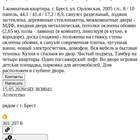
1-комнатная квартира, г. Брест, ул. Орловская, 2005 г.п., 8 / 10
панель, 44,1 / 41,4 / 17,2 / 8,9, санузел раздельный, лоджия
застеклена, деревянные стеклопакеты, межкомнатные двери -
МДФ, входная дверь металлическая, потолки оклеены обоями
(2,65 м), полы - ламинат (в комнате), линолеум (в кухне, в
коридоре), доска (лоджия) - положены на стяжку, стены
оклеены обоями, в санузле современная плитка, чугунная
ванна, новый электросчетчик, домофон. Вся мебель и бытовая
техника. Кухня и спальня во двор. Чистый подъезд. Тамбур на
четыре квартиры. Один пассажирский лифт. Во дворе игровая
детская площадка, парковка для автомобилей. Дом
расположен в глубине двора.
Контакты
Написать
15.05.2026
ID
3838041
Агентство
рядом с г. Брест
301 207 ƃ