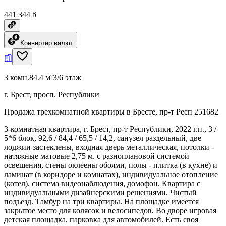
441 344 ƃ
Конвертер валют
3 комн.
84.4 м²
3/6 этаж
г. Брест, просп. Республики
Продажа трехкомнатной квартиры в Бресте, пр-т Респ 251682
3-комнатная квартира, г. Брест, пр-т Республики, 2022 г.п., 3 /
5*6 блок, 92,6 / 84,4 / 65,5 / 14,2, санузел раздельный, две
лоджии застеклены, входная дверь металлическая, потолки -
натяжные матовые 2,75 м. с разноплановой системой
освещения, стены оклеены обоями, полы - плитка (в кухне) и
ламинат (в коридоре и комнатах), индивидуальное отопление
(котел), система видеонаблюдения, домофон. Квартира с
индивидуальными дизайнерскими решениями. Чистый
подъезд. Тамбур на три квартиры. На площадке имеется
закрытое место для колясок и велосипедов. Во дворе игровая
детская площадка, парковка для автомобилей. Есть своя