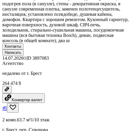
подогрев пола (в санузле), стены - декоративная окраска, в
санузле современная плитка, заменен полотенцесушитель,
инсталяция, установлено псевдобиде, душевая кабина,
домофон. Квартира с хорошим ремонтом. Кухонный гарнитур,
варочная поверхность, духовой шкаф, СВЧ-печь,
холодильник, стирально-сушильная машина, посудомоечная
машина (вся бытовая техника Bosch), диван, подвесная
консоль (в общей комнате), два ш
Контакты
Написать
14.07.2026
ID
3897083
Агентство
недалеко от г. Брест
264 474 ƃ
Конвертер валют
2 комн.
63.7 м²
1/10 этаж
г. Брест, пер. Суворова