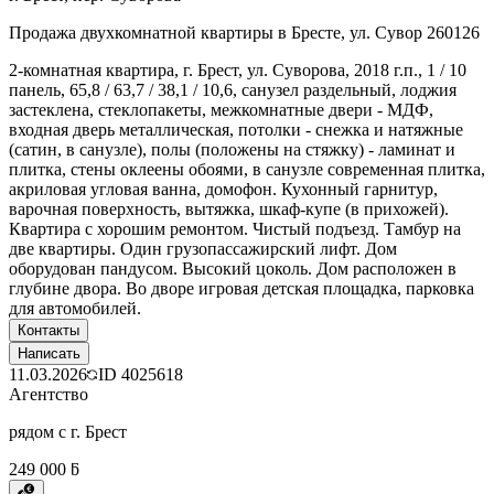
Продажа двухкомнатной квартиры в Бресте, ул. Сувор 260126
2-комнатная квартира, г. Брест, ул. Суворова, 2018 г.п., 1 / 10
панель, 65,8 / 63,7 / 38,1 / 10,6, санузел раздельный, лоджия
застеклена, стеклопакеты, межкомнатные двери - МДФ,
входная дверь металлическая, потолки - снежка и натяжные
(сатин, в санузле), полы (положены на стяжку) - ламинат и
плитка, стены оклеены обоями, в санузле современная плитка,
акриловая угловая ванна, домофон. Кухонный гарнитур,
варочная поверхность, вытяжка, шкаф-купе (в прихожей).
Квартира с хорошим ремонтом. Чистый подъезд. Тамбур на
две квартиры. Один грузопассажирский лифт. Дом
оборудован пандусом. Высокий цоколь. Дом расположен в
глубине двора. Во дворе игровая детская площадка, парковка
для автомобилей.
Контакты
Написать
11.03.2026
ID
4025618
Агентство
рядом с г. Брест
249 000 ƃ