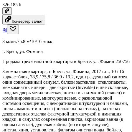
326 185 ƃ
Конвертер валют
3 комн.
75.8 м²
10/16 этаж
г. Брест, ул. Фомина
Продажа трехкомнатной квартиры в Бресте, ул. Фомин 250756
3-комнатная квартира, г. Брест, ул. Фомина, 2017 г.п., 10 / 16
каркас+блок, 78,9 / 75,8 / 36,9 / 19,2, один раздельный санузел,
один совмещенный санузел, балкон застеклен, стеклопакеты,
межкомнатные двери - две скрытые (Invisible) и две складные,
входная дверь металлическая, потолки - натяжной (глянец) и
комбинированные, многоуровневые, с разноплановой
системой освещения, с декоративной штукатуркой и балками,
полы - ламинат и плитка (положены на стяжку), на стенах
декоративная отделка фактурной штукатуркой и имитация
кладки, в санузлах современная плитка, акриловая ванна (в
одном санузле), душевая кабина (во втором санузле),
инсталляция, установлены фильтры очистки воды, бойлер,