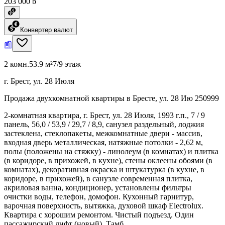
203 000 ƃ
Конвертер валют
2 комн.
53.9 м²
7/9 этаж
г. Брест, ул. 28 Июля
Продажа двухкомнатной квартиры в Бресте, ул. 28 Ию 250999
2-комнатная квартира, г. Брест, ул. 28 Июля, 1993 г.п., 7 / 9
панель, 56,0 / 53,9 / 29,7 / 8,9, санузел раздельный, лоджия
застеклена, стеклопакеты, межкомнатные двери - массив,
входная дверь металлическая, натяжные потолки - 2,62 м,
полы (положены на стяжку) - линолеум (в комнатах) и плитка
(в коридоре, в прихожей, в кухне), стены оклеены обоями (в
комнатах), декоративная окраска и штукатурка (в кухне, в
коридоре, в прихожей), в санузле современная плитка,
акриловая ванна, кондиционер, установлены фильтры
очистки воды, телефон, домофон. Кухонный гарнитур,
варочная поверхность, вытяжка, духовой шкаф Electrolux.
Квартира с хорошим ремонтом. Чистый подъезд. Один
пассажирский лифт (новый). Тамб