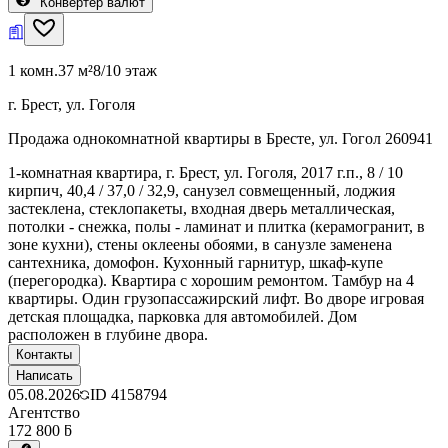
Конвертер валют
1 комн.
37 м²
8/10 этаж
г. Брест, ул. Гоголя
Продажа однокомнатной квартиры в Бресте, ул. Гогол 260941
1-комнатная квартира, г. Брест, ул. Гоголя, 2017 г.п., 8 / 10
кирпич, 40,4 / 37,0 / 32,9, санузел совмещенный, лоджия
застеклена, стеклопакеты, входная дверь металлическая,
потолки - снежка, полы - ламинат и плитка (керамогранит, в
зоне кухни), стены оклеены обоями, в санузле заменена
сантехника, домофон. Кухонный гарнитур, шкаф-купе
(перегородка). Квартира с хорошим ремонтом. Тамбур на 4
квартиры. Один грузопассажирский лифт. Во дворе игровая
детская площадка, парковка для автомобилей. Дом
расположен в глубине двора.
Контакты
Написать
05.08.2026
ID
4158794
Агентство
172 800 ƃ