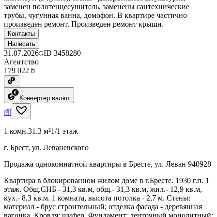
заменен полотенцесушитель, заменены сантехнические
трубы, чугунная ванна, домофон. В квартире частично
произведен ремонт. Произведен ремонт крыши.
Контакты
Написать
31.07.2026
ID
3458280
Агентство
179 022 ƃ
Конвертер валют
1 комн.
31.3 м²
1/1 этаж
г. Брест, ул. Леваневского
Продажа однокомнатной квартиры в Бресте, ул. Леван 940928
Квартира в блокированном жилом доме в г.Бресте. 1930 г.п. 1
этаж. Общ.СНБ - 31,3 кв.м, общ.- 31,3 кв.м, жил.- 12,9 кв.м,
кух.- 8,3 кв.м. 1 комната, высота потолка - 2,7 м. Стены:
материал - брус строительный; отделка фасада - деревянная
вагонка. Кровля: шифер. Фундамент: ленточный монолитный;