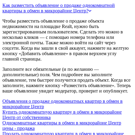
Как разместить объявление о продаже однокомнатной
квартиры в обмен в микрорайоне Центр?
Чтобы разместить объявление о продаже объекта
недвижимости на площадке Realt, нужно быть
зарегистрированным пользователем. Сделать это можно в
несколько кликов — с помощью номера телефона или
электронной почты. Также можно войти на сайт через
соцсети. Когда вы зашли в свой аккаунт, нажмите на желтую
кнопку «Добавить объявление» в правом верхнем углу
главной страницы.
Заполните все обязательные (и по желанию —
дополнительные) поля. Чем подробнее вы заполните
объявление, тем быстрее получится продать объект. Когда все
заполните, нажмите кнопку «Разместить объявление». Теперь
ваше объявление увидит модератор, проверит и опубликует.
Объявления о продаже однокомнатных квартир в обмен в
микрорайоне Центр
Купить однокомнатную квартиру в обмен в микрорайоне
Центр от собственника
Однокомнатные квартиры в обмен в микрорайоне Центр
цены - продажа
Продать однокомнатную квартиру в обмен в микрорайоне