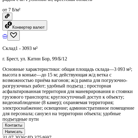
от 7 ƃ/м²
Конвертер валют
Склад
1 - 3093 м²
г. Брест, ул. Катин Бор, 99/Б/12
Основные характеристики: общая площадь склада—3 093 м²;
высота в коньке—до 15 м; действующая ж/д ветка с
возможностью приёма вагонов; ж/д рампа для погрузочно-
разгрузочных работ; удобный подъезд ; просторная
асфальтированная территория для маневрирования и стоянки
грузового транспорта; круглосуточный доступ к объекту;
видеонаблюдение (8 камер); охраняемая территория;
электроснабжение; освещение; административное помещение
для персонала; санузел на территории объекта; удобные
подъездные пути
Контакты
Написать
31.07.2026
ID
3754697