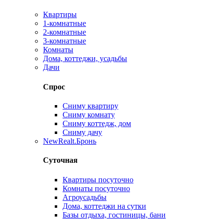
Квартиры
1-комнатные
2-комнатные
3-комнатные
Комнаты
Дома, коттеджи, усадьбы
Дачи
Спрос
Сниму квартиру
Сниму комнату
Сниму коттедж, дом
Сниму дачу
New
Realt.Бронь
Суточная
Квартиры посуточно
Комнаты посуточно
Агроусадьбы
Дома, коттеджи на сутки
Базы отдыха, гостиницы, бани