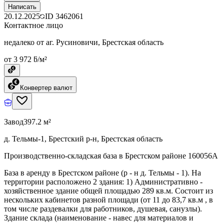
Написать
20.12.2025
ID
3462061
Контактное лицо
недалеко от аг. Русиновичи, Брестская область
от 3 972 ƃ/м²
Конвертер валют
Завод
397.2 м²
д. Тельмы-1, Брестский р-н, Брестская область
Производственно-складская база в Брестском районе 160056A
База в аренду в Брестском районе (р - н д. Тельмы - 1). На
территории расположено 2 здания: 1) Административно -
хозяйственное здание общей площадью 289 кв.м. Состоит из
нескольких кабинетов разной площади (от 11 до 83,7 кв.м , в
том числе раздевалки для работников, душевая, санузлы).
Здание склада (наименование - навес для материалов и