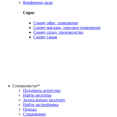
Конференц-залы
Спрос
Сниму офис, помещение
Сниму магазин, торговое помещение
Сниму склад, производство
Сниму гараж
Специалисты
Подобрать агентство
Найти риэлтера
Задать вопрос риэлтеру
Найти застройщика
Оценка
Страхование