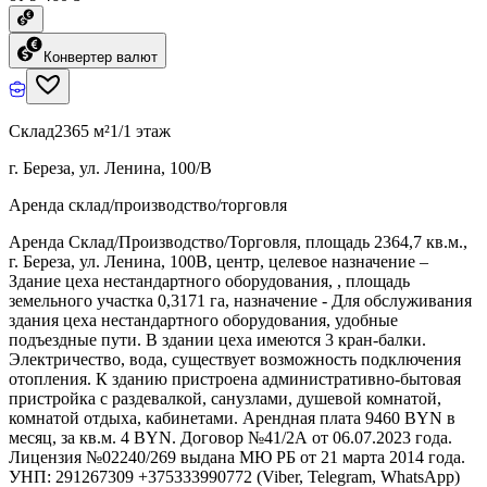
Конвертер валют
Склад
2365 м²
1/1 этаж
г. Береза, ул. Ленина, 100/В
Аренда склад/производство/торговля
Аренда Склад/Производство/Торговля, площадь 2364,7 кв.м.,
г. Береза, ул. Ленина, 100В, центр, целевое назначение –
Здание цеха нестандартного оборудования, , площадь
земельного участка 0,3171 га, назначение - Для обслуживания
здания цеха нестандартного оборудования, удобные
подъездные пути. В здании цеха имеются 3 кран-балки.
Электричество, вода, существует возможность подключения
отопления. К зданию пристроена административно-бытовая
пристройка с раздевалкой, санузлами, душевой комнатой,
комнатой отдыха, кабинетами. Арендная плата 9460 BYN в
месяц, за кв.м. 4 BYN. Договор №41/2А от 06.07.2023 года.
Лицензия №02240/269 выдана МЮ РБ от 21 марта 2014 года.
УНП: 291267309 +375333990772 (Viber, Telegram, WhatsApp)