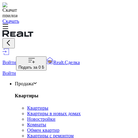
Скачать
Войти
Realt.Сделка
Подать за
0 ƃ
Войти
Продажа
Квартиры
Квартиры
Квартиры в новых домах
Новостройки
Комнаты
Обмен квартир
Квартиры с ремонтом