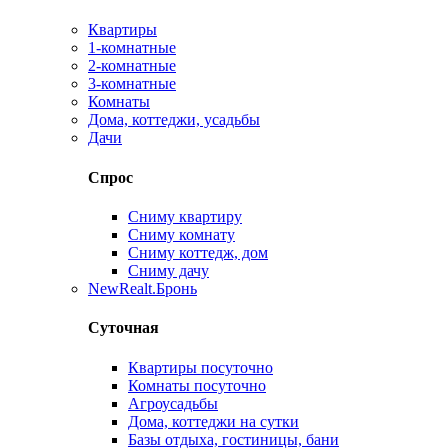
Квартиры
1-комнатные
2-комнатные
3-комнатные
Комнаты
Дома, коттеджи, усадьбы
Дачи
Спрос
Сниму квартиру
Сниму комнату
Сниму коттедж, дом
Сниму дачу
New
Realt.Бронь
Суточная
Квартиры посуточно
Комнаты посуточно
Агроусадьбы
Дома, коттеджи на сутки
Базы отдыха, гостиницы, бани