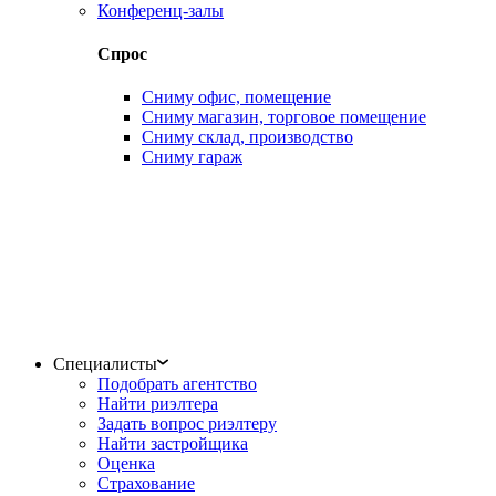
Конференц-залы
Спрос
Сниму офис, помещение
Сниму магазин, торговое помещение
Сниму склад, производство
Сниму гараж
Специалисты
Подобрать агентство
Найти риэлтера
Задать вопрос риэлтеру
Найти застройщика
Оценка
Страхование