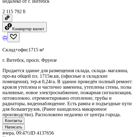
недалеко от г. Витебск
2 115 792 ƃ
Конвертер валют
Склад+офис
1715 м²
г. Витебск, просп. Фрунзе
Продается здание для размещения склада, склада- магазина,
про-ва общей пл. 1715м.кв, (офисные и складские
помещения), тер-я 0,24га. В здании проведён полный ремонт:
кровля утеплена и частично заменена, утеплены стены, полы
наливные, новое электроснабжение, пожарная сигнализация,
оптоволокно. отремонтировано отопление, трубы и
радиаторы, видеонаблюдение. Есть рампа и подъездные пути
для большегрузов, (Ранее находилось макаронное
производство). Расположено недалеко от центра города.
Контакты
Написать
вчера, 09:47
ID
4137656