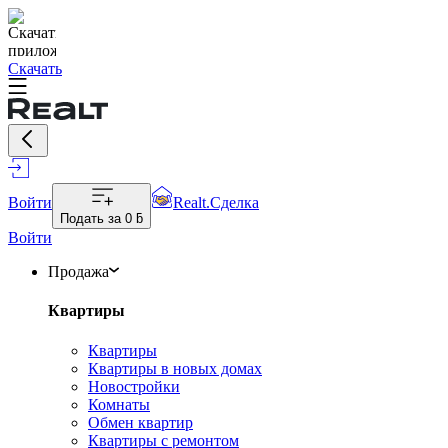
Скачать
Войти
Realt.Сделка
Подать за
0 ƃ
Войти
Продажа
Квартиры
Квартиры
Квартиры в новых домах
Новостройки
Комнаты
Обмен квартир
Квартиры с ремонтом