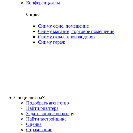
Конференц-залы
Спрос
Сниму офис, помещение
Сниму магазин, торговое помещение
Сниму склад, производство
Сниму гараж
Специалисты
Подобрать агентство
Найти риэлтера
Задать вопрос риэлтеру
Найти застройщика
Оценка
Страхование