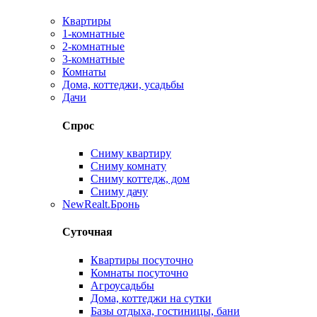
Квартиры
1-комнатные
2-комнатные
3-комнатные
Комнаты
Дома, коттеджи, усадьбы
Дачи
Спрос
Сниму квартиру
Сниму комнату
Сниму коттедж, дом
Сниму дачу
New
Realt.Бронь
Суточная
Квартиры посуточно
Комнаты посуточно
Агроусадьбы
Дома, коттеджи на сутки
Базы отдыха, гостиницы, бани