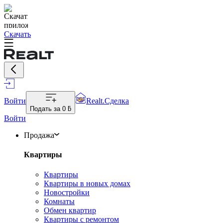
Скачать
Войти
Realt.Сделка
Подать за
0 ƃ
Войти
Продажа
Квартиры
Квартиры
Квартиры в новых домах
Новостройки
Комнаты
Обмен квартир
Квартиры с ремонтом