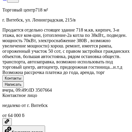
Торговый центр
718 м²
г. Витебск, ул. Ленинградская, 215/в
Продается отдельно стоящее здание 718 м.кв, кирпич, 3-и
этажа, все ком-ции, (отопление-2а котла по 38кВт,, подведен.
мощность 70кВт, электроснабжение 380В , возможно
увеличение мощности) хорош. ремонт, имеется рампа,
огороженный участок 50 сот, с правом застройки гражданских
объектов, большая автостоянка, рядом остановка обществ.
транспорта, автозаправка, возможно использовать под
торговый центр, автоцентр, придорожная гостиница...и.т.д
Возможна рассрочка платежа до года, аренда, торг
Контакты
Написать
вчера, 09:49
ID
3507664
Контактное лицо
недалеко от г. Витебск
от 64 000 ƃ