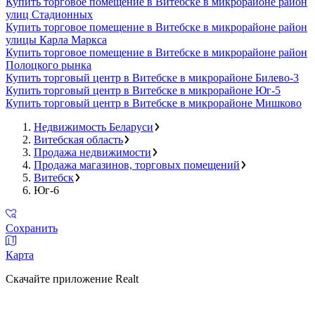
Купить торговое помещение в Витебске в микрорайоне район
улиц Стадионных
Купить торговое помещение в Витебске в микрорайоне район
улицы Карла Маркса
Купить торговое помещение в Витебске в микрорайоне район
Полоцкого рынка
Купить торговый центр в Витебске в микрорайоне Билево-3
Купить торговый центр в Витебске в микрорайоне Юг-5
Купить торговый центр в Витебске в микрорайоне Мишково
Недвижимость Беларуси
Витебская область
Продажа недвижимости
Продажа магазинов, торговых помещений
Витебск
Юг-6
Сохранить
Карта
Скачайте приложение Realt