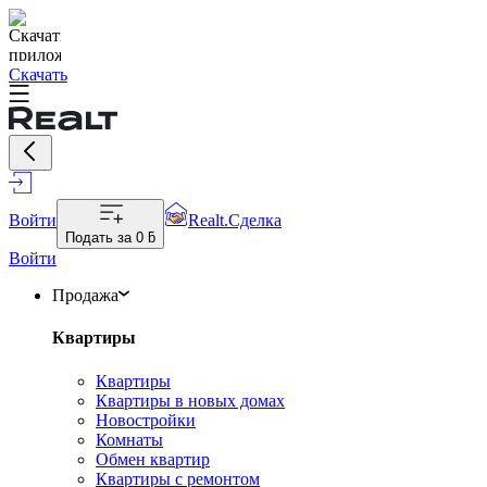
Скачать
Войти
Realt.Сделка
Подать за
0 ƃ
Войти
Продажа
Квартиры
Квартиры
Квартиры в новых домах
Новостройки
Комнаты
Обмен квартир
Квартиры с ремонтом