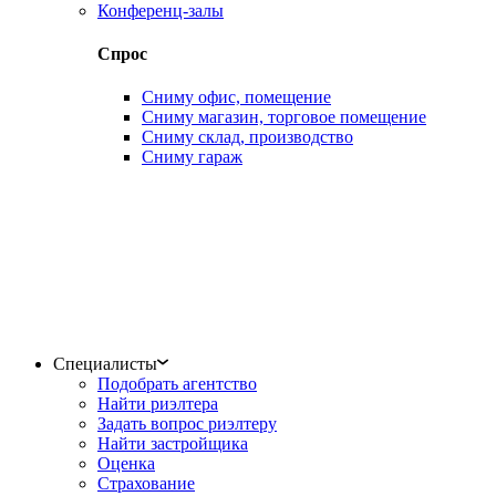
Конференц-залы
Спрос
Сниму офис, помещение
Сниму магазин, торговое помещение
Сниму склад, производство
Сниму гараж
Специалисты
Подобрать агентство
Найти риэлтера
Задать вопрос риэлтеру
Найти застройщика
Оценка
Страхование