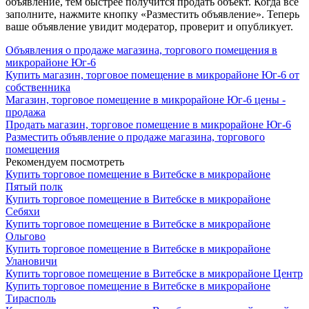
объявление, тем быстрее получится продать объект. Когда все
заполните, нажмите кнопку «Разместить объявление». Теперь
ваше объявление увидит модератор, проверит и опубликует.
Объявления о продаже магазина, торгового помещения в
микрорайоне Юг-6
Купить магазин, торговое помещение в микрорайоне Юг-6 от
собственника
Магазин, торговое помещение в микрорайоне Юг-6 цены -
продажа
Продать магазин, торговое помещение в микрорайоне Юг-6
Разместить объявление о продаже магазина, торгового
помещения
Рекомендуем посмотреть
Купить торговое помещение в Витебске в микрорайоне
Пятый полк
Купить торговое помещение в Витебске в микрорайоне
Себяхи
Купить торговое помещение в Витебске в микрорайоне
Ольгово
Купить торговое помещение в Витебске в микрорайоне
Улановичи
Купить торговое помещение в Витебске в микрорайоне Центр
Купить торговое помещение в Витебске в микрорайоне
Тирасполь