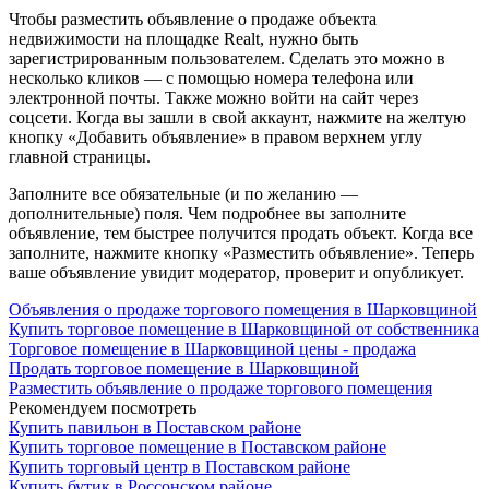
Чтобы разместить объявление о продаже объекта
недвижимости на площадке Realt, нужно быть
зарегистрированным пользователем. Сделать это можно в
несколько кликов — с помощью номера телефона или
электронной почты. Также можно войти на сайт через
соцсети. Когда вы зашли в свой аккаунт, нажмите на желтую
кнопку «Добавить объявление» в правом верхнем углу
главной страницы.
Заполните все обязательные (и по желанию —
дополнительные) поля. Чем подробнее вы заполните
объявление, тем быстрее получится продать объект. Когда все
заполните, нажмите кнопку «Разместить объявление». Теперь
ваше объявление увидит модератор, проверит и опубликует.
Объявления о продаже торгового помещения в Шарковщиной
Купить торговое помещение в Шарковщиной от собственника
Торговое помещение в Шарковщиной цены - продажа
Продать торговое помещение в Шарковщиной
Разместить объявление о продаже торгового помещения
Рекомендуем посмотреть
Купить павильон в Поставском районе
Купить торговое помещение в Поставском районе
Купить торговый центр в Поставском районе
Купить бутик в Россонском районе