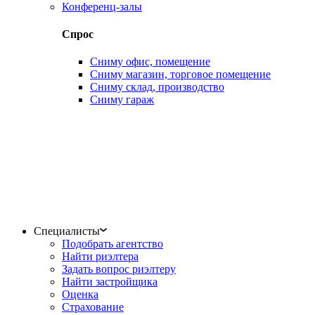
Конференц-залы
Спрос
Сниму офис, помещение
Сниму магазин, торговое помещение
Сниму склад, производство
Сниму гараж
Специалисты
Подобрать агентство
Найти риэлтера
Задать вопрос риэлтеру
Найти застройщика
Оценка
Страхование