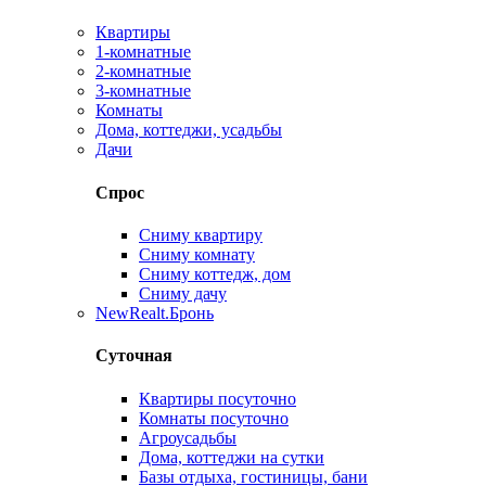
Квартиры
1-комнатные
2-комнатные
3-комнатные
Комнаты
Дома, коттеджи, усадьбы
Дачи
Спрос
Сниму квартиру
Сниму комнату
Сниму коттедж, дом
Сниму дачу
New
Realt.Бронь
Суточная
Квартиры посуточно
Комнаты посуточно
Агроусадьбы
Дома, коттеджи на сутки
Базы отдыха, гостиницы, бани