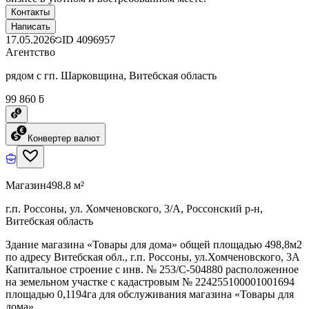
Контакты
Написать
17.05.2026
ID
4096957
Агентство
рядом с гп. Шарковщина, Витебская область
99 860 ƃ
Конвертер валют
Магазин
498.8 м²
г.п. Россоны, ул. Хомченовского, 3/А, Россонский р-н,
Витебская область
Здание магазина «Товары для дома» общей площадью 498,8м2
по адресу Витебская обл., г.п. Россоны, ул.Хомченовского, 3А
Капитальное строение с инв. № 253/С-504880 расположенное
на земельном участке с кадастровым № 224255100001001694
площадью 0,1194га для обслуживания магазина «Товары для
дома»