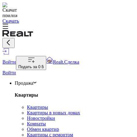
Скачать
Войти
Realt.Сделка
Подать за
0 ƃ
Войти
Продажа
Квартиры
Квартиры
Квартиры в новых домах
Новостройки
Комнаты
Обмен квартир
Квартиры с ремонтом