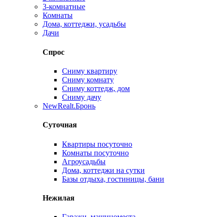
3-комнатные
Комнаты
Дома, коттеджи, усадьбы
Дачи
Спрос
Сниму квартиру
Сниму комнату
Сниму коттедж, дом
Сниму дачу
New
Realt.Бронь
Суточная
Квартиры посуточно
Комнаты посуточно
Агроусадьбы
Дома, коттеджи на сутки
Базы отдыха, гостиницы, бани
Нежилая
Гаражи, машиноместа