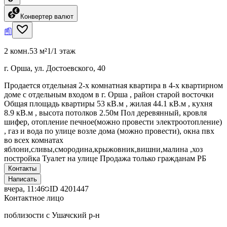
Конвертер валют
2 комн.
53 м²
1/1 этаж
г. Орша, ул. Достоевского, 40
Продается отдельная 2-х комнатная квартира в 4-х квартирном
доме с отдельным входом в г. Орша , район старой восточки
Общая площадь квартиры 53 кВ.м , жилая 44.1 кВ.м , кухня
8.9 кВ.м , высота потолков 2.50м Пол деревянный, кровля
шифер, отопление печное(можно провести электроотопление)
, газ и вода по улице возле дома (можно провести), окна пвх
во всех комнатах
яблони,сливы,смородина,крыжовник,вишни,малина ,хоз
постройка Туалет на улице Продажа только гражданам РБ
Контакты
Написать
вчера, 11:46
ID
4201447
Контактное лицо
поблизости с Ушачский р-н