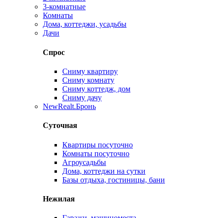
3-комнатные
Комнаты
Дома, коттеджи, усадьбы
Дачи
Спрос
Сниму квартиру
Сниму комнату
Сниму коттедж, дом
Сниму дачу
New
Realt.Бронь
Суточная
Квартиры посуточно
Комнаты посуточно
Агроусадьбы
Дома, коттеджи на сутки
Базы отдыха, гостиницы, бани
Нежилая
Гаражи, машиноместа