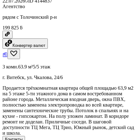
22.07.2026
ID
4144837
Агентство
рядом с Толочинский р-н
199 825 ƃ
Конвертер валют
3 комн.
63.9 м²
5/5 этаж
г. Витебск, ул. Чкалова, 24/6
Продается трёхкомнатная квартира общей площадью 63,9 м2
на 5 этаже 5-ти этажного дома в самом востребованном
районе города. Металлическая входная дверь, окна ПВХ,
полностью заменена электропроводка во всей квартире,
заменены сантехнические трубы. Потолок в спальнях и на
кухне - гипсокартон. На полу уложен ламинат. В коридоре
ремонт не доделан. Приличные соседи. В шаговой
доступности ТЦ Мега, ТЦ Трио, Южный рынок, детский сад
и школа.
Контакты