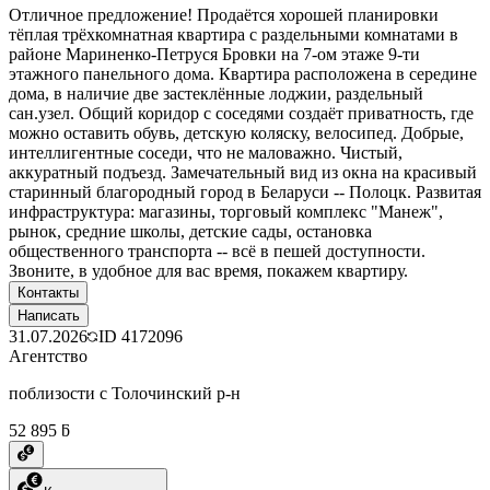
Отличное предложение! Продаётся хорошей планировки
тёплая трёхкомнатная квартира с раздельными комнатами в
районе Мариненко-Петруся Бровки на 7-ом этаже 9-ти
этажного панельного дома. Квартира расположена в середине
дома, в наличие две застеклённые лоджии, раздельный
сан.узел. Общий коридор с соседями создаёт приватность, где
можно оставить обувь, детскую коляску, велосипед. Добрые,
интеллигентные соседи, что не маловажно. Чистый,
аккуратный подъезд. Замечательный вид из окна на красивый
старинный благородный город в Беларуси -- Полоцк. Развитая
инфраструктура: магазины, торговый комплекс "Манеж",
рынок, средние школы, детские сады, остановка
общественного транспорта -- всё в пешей доступности.
Звоните, в удобное для вас время, покажем квартиру.
Контакты
Написать
31.07.2026
ID
4172096
Агентство
поблизости с Толочинский р-н
52 895 ƃ