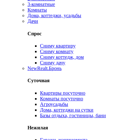
3-комнатные
Комнаты
Дома, коттеджи, усадьбы
Дачи
Спрос
Сниму квартиру
Сниму комнату
Сниму коттедж, дом
Сниму дачу
New
Realt.Бронь
Суточная
Квартиры посуточно
Комнаты посуточно
Агроусадьбы
Дома, коттеджи на сутки
Базы отдыха, гостиницы, бани
Нежилая
Гаражи, машиноместа