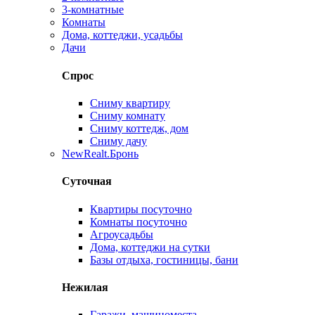
3-комнатные
Комнаты
Дома, коттеджи, усадьбы
Дачи
Спрос
Сниму квартиру
Сниму комнату
Сниму коттедж, дом
Сниму дачу
New
Realt.Бронь
Суточная
Квартиры посуточно
Комнаты посуточно
Агроусадьбы
Дома, коттеджи на сутки
Базы отдыха, гостиницы, бани
Нежилая
Гаражи, машиноместа