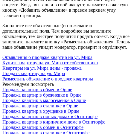
соцсети. Когда вы зашли в свой аккаунт, нажмите на желтую
кнопку «Добавить объявление» в правом верхнем углу
главной страницы.
Заполните все обязательные (и по желанию —
дополнительные) поля. Чем подробнее вы заполните
объявление, тем быстрее получится продать объект. Когда все
заполните, нажмите кнопку «Разместить объявление». Теперь
ваше объявление увидит модератор, проверит и опубликует.
Объявления о продаже квартир на ул. Мира
Купить квартиру на ул. Мира от собственника
Квартиры на ул. Мира цены - продажа
Продать квартиру на ул. Мира
Разместить объявление о продаже квартиры
Рекомендуем посмотреть
Продажа квартир в обмен в Орше
Продажа квартир в брежневке в Орше
Продажа квартир в малосемейке в Орше
Продажа квартир в сталинке в Орше
Продажа квартир в хрущевке в Орше
Продажа квартир в новых домах в Осинторфе
Продажа квартир в кирпичном доме в Осинторфе
Продажа квартир в обмен в Осинторфе
Продажа квартир в сталинке в Осинторфе