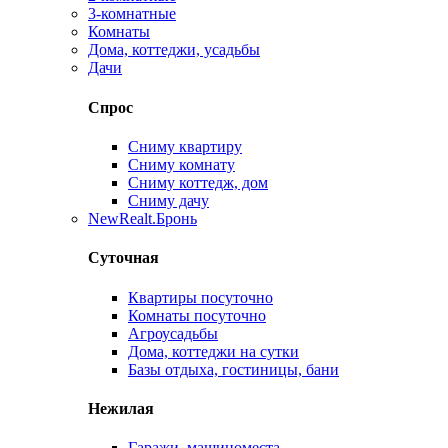
3-комнатные
Комнаты
Дома, коттеджи, усадьбы
Дачи
Спрос
Сниму квартиру
Сниму комнату
Сниму коттедж, дом
Сниму дачу
New
Realt.Бронь
Суточная
Квартиры посуточно
Комнаты посуточно
Агроусадьбы
Дома, коттеджи на сутки
Базы отдыха, гостиницы, бани
Нежилая
Гаражи, машиноместа