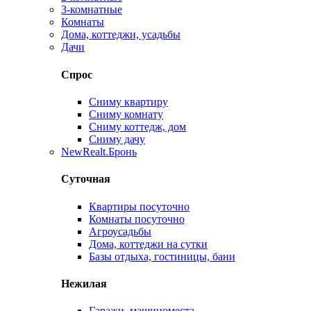
3-комнатные
Комнаты
Дома, коттеджи, усадьбы
Дачи
Спрос
Сниму квартиру
Сниму комнату
Сниму коттедж, дом
Сниму дачу
New
Realt.Бронь
Суточная
Квартиры посуточно
Комнаты посуточно
Агроусадьбы
Дома, коттеджи на сутки
Базы отдыха, гостиницы, бани
Нежилая
Гаражи, машиноместа