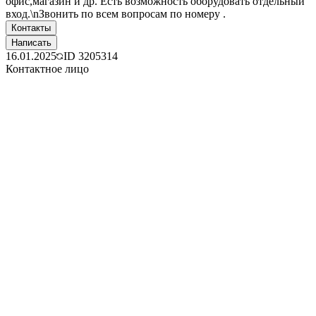
офис,магазин и др. Есть возможность оборудовать отдельный
вход.\nЗвонить по всем вопросам по номеру .
Контакты
Написать
16.01.2025
ID
3205314
Контактное лицо