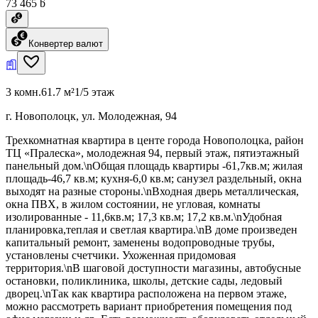
73 465 ƃ
Конвертер валют
3 комн.
61.7 м²
1/5 этаж
г. Новополоцк, ул. Молодежная, 94
Трехкомнатная квартира в центе города Новополоцка, район
ТЦ «Пралеска», молодежная 94, первый этаж, пятиэтажный
панельный дом.\nОбщая площадь квартиры -61,7кв.м; жилая
площадь-46,7 кв.м; кухня-6,0 кв.м; санузел раздельный, окна
выходят на разные стороны.\nВходная дверь металлическая,
окна ПВХ, в жилом состоянии, не угловая, комнаты
изолированные - 11,6кв.м; 17,3 кв.м; 17,2 кв.м.\nУдобная
планировка,теплая и светлая квартира.\nВ доме произведен
капитальный ремонт, заменены водопроводные трубы,
установлены счетчики. Ухоженная придомовая
территория.\nВ шаговой доступности магазины, автобусные
остановки, поликлиника, школы, детские сады, ледовый
дворец.\nТак как квартира расположена на первом этаже,
можно рассмотреть вариант приобретения помещения под