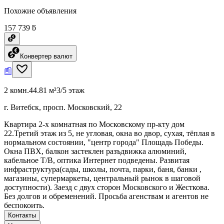
Похожие объявления
157 739 ƃ
Конвертер валют
2 комн.
44.81 м²
3/5 этаж
г. Витебск, просп. Московский, 22
Квартира 2-х комнатная по Московскому пр-кту дом
22.Третий этаж из 5, не угловая, окна во двор, сухая, тëплая в
нормальном состоянии, "центр города" Площадь Победы.
Окна ПВХ, балкон застеклен разъдвижка алюминий,
кабельное Т/В, оптика Интернет подведены. Развитая
инфраструктура(сады, школы, почта, парки, баня, банки ,
магазины, супермаркеты, центральный рынок в шаговой
доступности). Заезд с двух сторон Московского и Жесткова.
Без долгов и обременений. Просьба агенствам и агентов не
беспокоить.
Контакты