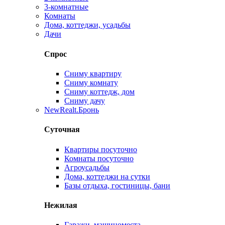
3-комнатные
Комнаты
Дома, коттеджи, усадьбы
Дачи
Спрос
Сниму квартиру
Сниму комнату
Сниму коттедж, дом
Сниму дачу
New
Realt.Бронь
Суточная
Квартиры посуточно
Комнаты посуточно
Агроусадьбы
Дома, коттеджи на сутки
Базы отдыха, гостиницы, бани
Нежилая
Гаражи, машиноместа