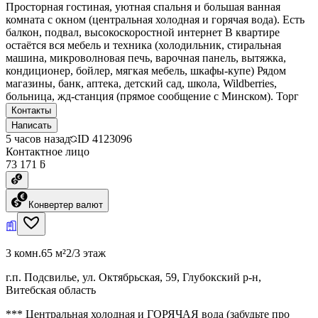
Просторная гостиная, уютная спальня и большая ванная
комната с окном (центральная холодная и горячая вода). Есть
балкон, подвал, высокоскоростной интернет В квартире
остаётся вся мебель и техника (холодильник, стиральная
машина, микроволновая печь, варочная панель, вытяжка,
кондиционер, бойлер, мягкая мебель, шкафы-купе) Рядом
магазины, банк, аптека, детский сад, школа, Wildberries,
больница, жд-станция (прямое сообщение с Минском). Торг
Контакты
Написать
5 часов назад
ID
4123096
Контактное лицо
73 171 ƃ
Конвертер валют
3 комн.
65 м²
2/3 этаж
г.п. Подсвилье, ул. Октябрьская, 59, Глубокский р-н,
Витебская область
*** Центральная холодная и ГОРЯЧАЯ вода (забудьте про