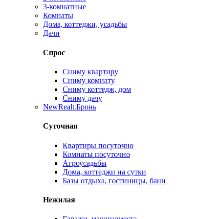
3-комнатные
Комнаты
Дома, коттеджи, усадьбы
Дачи
Спрос
Сниму квартиру
Сниму комнату
Сниму коттедж, дом
Сниму дачу
New
Realt.Бронь
Суточная
Квартиры посуточно
Комнаты посуточно
Агроусадьбы
Дома, коттеджи на сутки
Базы отдыха, гостиницы, бани
Нежилая
Гаражи, машиноместа