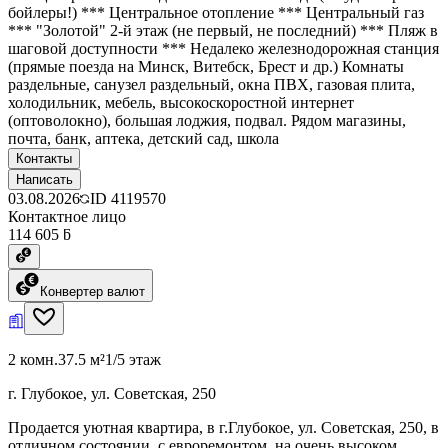
бойлеры!) *** Центральное отопление *** Центральный газ
*** "Золотой" 2-й этаж (не первый, не последний) *** Пляж в
шаговой доступности *** Недалеко железнодорожная станция
(прямые поезда на Минск, Витебск, Брест и др.) Комнаты
раздельные, санузел раздельный, окна ПВХ, газовая плита,
холодильник, мебель, высокоскоростной интернет
(оптоволокно), большая лоджия, подвал. Рядом магазины,
почта, банк, аптека, детский сад, школа
Контакты
Написать
03.08.2026
ID
4119570
Контактное лицо
114 605 ƃ
Конвертер валют
2 комн.
37.5 м²
1/5 этаж
г. Глубокое, ул. Советская, 250
Продается уютная квартира, в г.Глубокое, ул. Советская, 250, в
отличном состоянии, с евроремонтом, на очень высоком