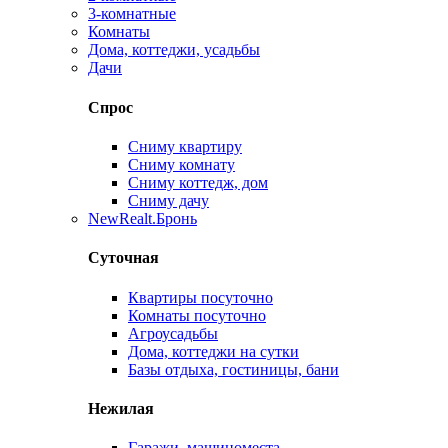
3-комнатные
Комнаты
Дома, коттеджи, усадьбы
Дачи
Спрос
Сниму квартиру
Сниму комнату
Сниму коттедж, дом
Сниму дачу
New
Realt.Бронь
Суточная
Квартиры посуточно
Комнаты посуточно
Агроусадьбы
Дома, коттеджи на сутки
Базы отдыха, гостиницы, бани
Нежилая
Гаражи, машиноместа