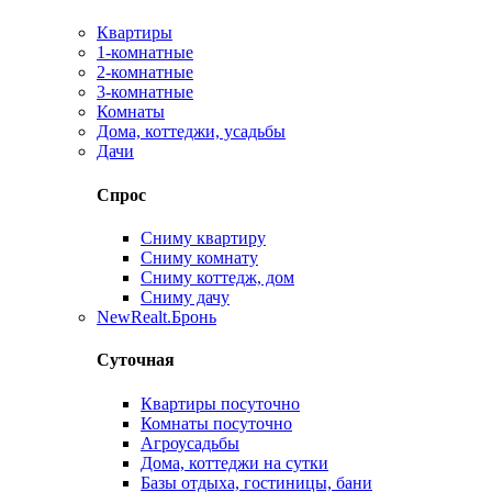
Квартиры
1-комнатные
2-комнатные
3-комнатные
Комнаты
Дома, коттеджи, усадьбы
Дачи
Спрос
Сниму квартиру
Сниму комнату
Сниму коттедж, дом
Сниму дачу
New
Realt.Бронь
Суточная
Квартиры посуточно
Комнаты посуточно
Агроусадьбы
Дома, коттеджи на сутки
Базы отдыха, гостиницы, бани