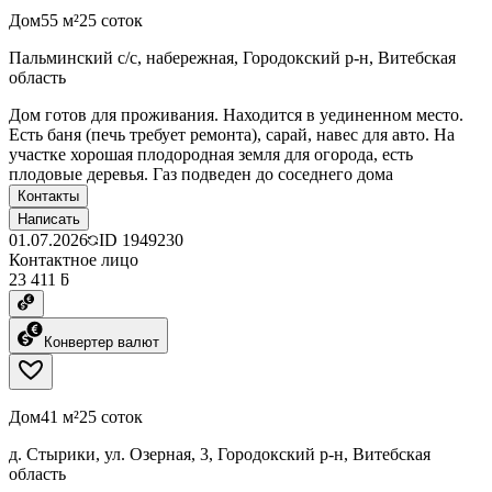
Дом
55 м²
25 соток
Пальминский с/с, набережная, Городокский р-н, Витебская
область
Дом готов для проживания. Находится в уединенном место.
Есть баня (печь требует ремонта), сарай, навес для авто. На
участке хорошая плодородная земля для огорода, есть
плодовые деревья. Газ подведен до соседнего дома
Контакты
Написать
01.07.2026
ID
1949230
Контактное лицо
23 411 ƃ
Конвертер валют
Дом
41 м²
25 соток
д. Стырики, ул. Озерная, 3, Городокский р-н, Витебская
область