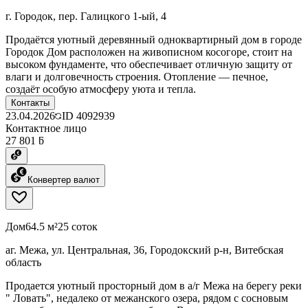
г. Городок, пер. Галицкого 1-ый, 4
Продаётся уютный деревянный одноквартирный дом в городе
Городок Дом расположен на живописном косогоре, стоит на
высоком фундаменте, что обеспечивает отличную защиту от
влаги и долговечность строения. Отопление — печное,
создаёт особую атмосферу уюта и тепла.
Контакты
23.04.2026
ID
4092939
Контактное лицо
27 801 ƃ
Конвертер валют
Дом
64.5 м²
25 соток
аг. Межа, ул. Центральная, 36, Городокский р-н, Витебская
область
Продается уютный просторный дом в а/г Межа на берегу реки
" Ловать", недалеко от межанского озера, рядом с сосновым