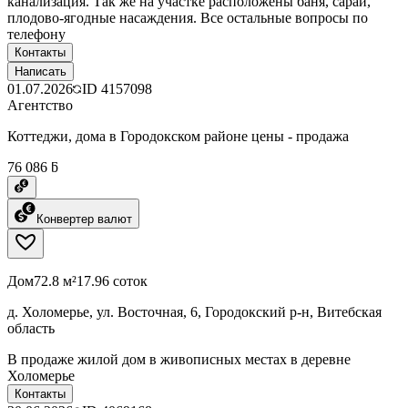
канализация. Так же на участке расположены баня, сарай,
плодово-ягодные насаждения. Все остальные вопросы по
телефону
Контакты
Написать
01.07.2026
ID
4157098
Агентство
Коттеджи, дома в Городокском районе цены - продажа
76 086 ƃ
Конвертер валют
Дом
72.8 м²
17.96 соток
д. Холомерье, ул. Восточная, 6, Городокский р-н, Витебская
область
В продаже жилой дом в живописных местах в деревне
Холомерье
Контакты