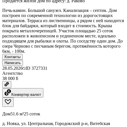
Продается жилой дом по адресу: д. Раково
Печь-камин. Большой санузел. Канализация – септик. Дом
построен по современной технологии из дорогостоящих
материалов. Терраса из лиственницы, а рядом с ней находится
блок для байдарки, который входит в стоимость. Крыша
покрыта металлочерепицей. Участок площадью 25 соток
расположен в живописном и уединенном месте, идеально
подходящем для рыбалки и охоты. По соседству один дом. До
озера Черново с песчаным берегом, протяжённость которого
6км, - 100м.
Контакты
Написать
28.05.2026
ID
3727331
Агентство
38 000 ƃ
Конвертер валют
Дом
51.6 м²
25 соток
д. Новка, ул. Центральная, Городокский р-н, Витебская