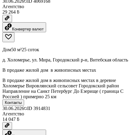
30.06.2026
ID
4069168
Агентство
29 264 ƃ
Конвертер валют
Дом
50 м²
25 соток
д. Холомерье, ул. Мира, Городокский р-н, Витебская область
В продаже жилой дом в живописных местах
В продаже жилой дом в живописных местах в деревне
Холомерье Вировлянский сельсовет Городокский район
Направление на Санкт Петербург До Езерище ( граница С
Россией ) примерно 25 км
Контакты
30.06.2026
ID
3914831
Агентство
14 047 ƃ