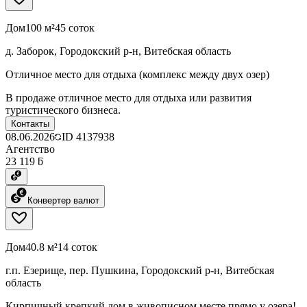
Дом
100 м²
45 соток
д. Заборок, Городокский р-н, Витебская область
Отличное место для отдыха (комплекс между двух озер)
В продаже отличное место для отдыха или развития
туристического бизнеса.
Контакты
08.06.2026
ID
4137938
Агентство
23 119 ƃ
Конвертер валют
Дом
40.8 м²
14 соток
г.п. Езерище, пер. Пушкина, Городокский р-н, Витебская
область
Кирпичный крепкий дом в живописном месте прямо у озера!