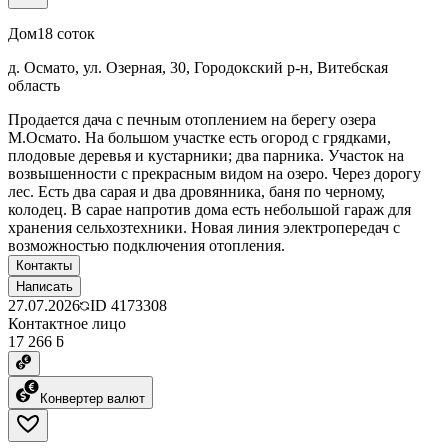
Дом
18 соток
д. Осмато, ул. Озерная, 30, Городокский р-н, Витебская
область
Продается дача с печным отоплением на берегу озера
М.Осмато. На большом участке есть огород с грядками,
плодовые деревья и кустарники; два парника. Участок на
возвышенности с прекрасным видом на озеро. Через дорогу
лес. Есть два сарая и два дровянника, баня по черному,
колодец. В сарае напротив дома есть небольшой гараж для
хранения сельхозтехники. Новая линия электропередач с
возможностью подключения отопления.
Контакты
Написать
27.07.2026
ID
4173308
Контактное лицо
17 266 ƃ
Конвертер валют