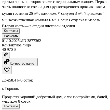
третью часть на втором этаже с персональным входом. Первая
часть полностью готова для круглогодичного проживания: ◽️
кухня-гостиная 26 м² с камином; ◽️ санузел 3 м²; ◽️прихожая 4
м²; ◽️хозяйственная комната 6 м². Полная отделка и мебель.
Вторая часть — в стадии чистовой отделки.
Контакты
Написать
01.10.2025
ID
3877362
Контактное лицо
40 970 ƃ
Конвертер валют
Дом
58.4 м²
8 соток
г. Городок
Продается хороший добротный дом, с хоз.постройками, баней,
участком 8 соток.
Контакты