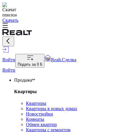
Скачать
Войти
Realt.Сделка
Подать за
0 ƃ
Войти
Продажа
Квартиры
Квартиры
Квартиры в новых домах
Новостройки
Комнаты
Обмен квартир
Квартиры с ремонтом