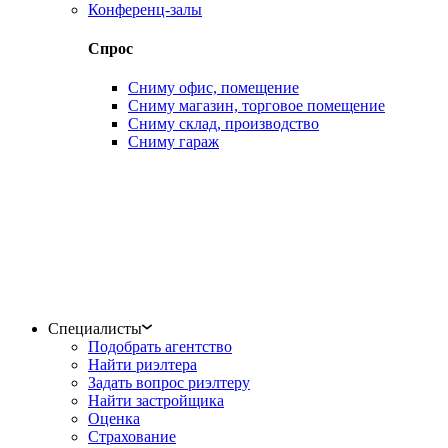
Конференц-залы
Спрос
Сниму офис, помещение
Сниму магазин, торговое помещение
Сниму склад, производство
Сниму гараж
Специалисты
Подобрать агентство
Найти риэлтера
Задать вопрос риэлтеру
Найти застройщика
Оценка
Страхование