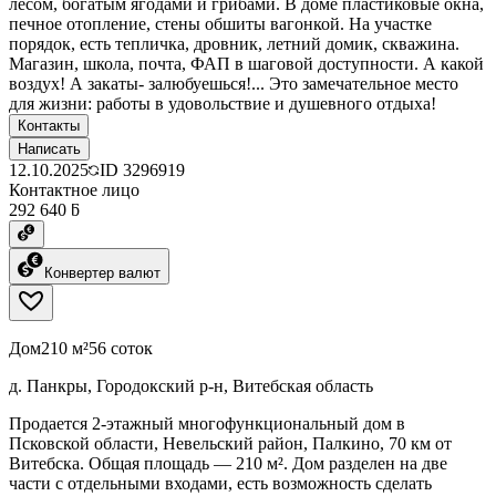
лесом, богатым ягодами и грибами. В доме пластиковые окна,
печное отопление, стены обшиты вагонкой. На участке
порядок, есть тепличка, дровник, летний домик, скважина.
Магазин, школа, почта, ФАП в шаговой доступности. А какой
воздух! А закаты- залюбуешься!... Это замечательное место
для жизни: работы в удовольствие и душевного отдыха!
Контакты
Написать
12.10.2025
ID
3296919
Контактное лицо
292 640 ƃ
Конвертер валют
Дом
210 м²
56 соток
д. Панкры, Городокский р-н, Витебская область
Продается 2-этажный многофункциональный дом в
Псковской области, Невельский район, Палкино, 70 км от
Витебска. Общая площадь — 210 м². Дом разделен на две
части с отдельными входами, есть возможность сделать