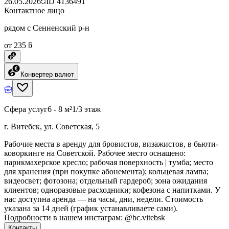
26.05.2026
ID
4136491
Контактное лицо
рядом с Сенненский р-н
от 235 ƃ
Конвертер валют
Сфера услуг
6 - 8 м²
1/3 этаж
г. Витебск, ул. Советская, 5
Рабочие места в аренду для бровистов, визажистов, в бьюти-
коворкинге на Советской. Рабочее место оснащено:
парикмахерское кресло; рабочая поверхность | тумба; место
для хранения (при покупке абонемента); кольцевая лампа;
видеосвет; фотозона; отдельный гардероб; зона ожидания
клиентов; одноразовые расходники; кофезона с напитками. У
нас доступна аренда — на часы, дни, недели. Стоимость
указана за 14 дней (график устанавливаете сами).
Подробности в нашем инстаграм: @bc.vitebsk
Контакты