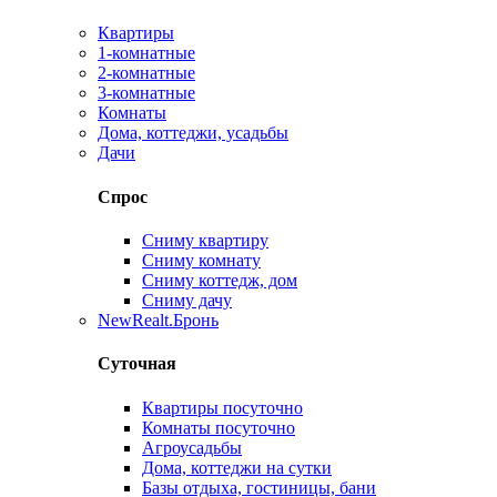
Квартиры
1-комнатные
2-комнатные
3-комнатные
Комнаты
Дома, коттеджи, усадьбы
Дачи
Спрос
Сниму квартиру
Сниму комнату
Сниму коттедж, дом
Сниму дачу
New
Realt.Бронь
Суточная
Квартиры посуточно
Комнаты посуточно
Агроусадьбы
Дома, коттеджи на сутки
Базы отдыха, гостиницы, бани