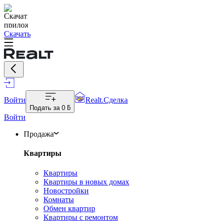
Скачать
Войти
Realt.Сделка
Подать за
0 ƃ
Войти
Продажа
Квартиры
Квартиры
Квартиры в новых домах
Новостройки
Комнаты
Обмен квартир
Квартиры с ремонтом