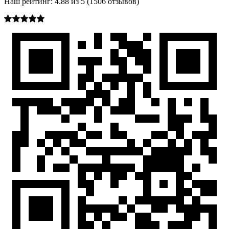
Наш рейтинг:
4.88
из
5
(
1506
отзывов)