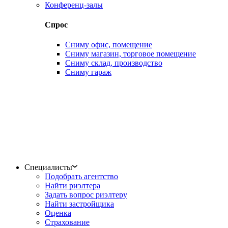
Конференц-залы
Спрос
Сниму офис, помещение
Сниму магазин, торговое помещение
Сниму склад, производство
Сниму гараж
Специалисты
Подобрать агентство
Найти риэлтера
Задать вопрос риэлтеру
Найти застройщика
Оценка
Страхование