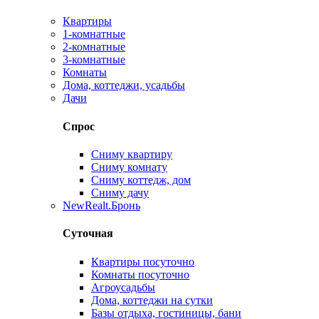
Квартиры
1-комнатные
2-комнатные
3-комнатные
Комнаты
Дома, коттеджи, усадьбы
Дачи
Спрос
Сниму квартиру
Сниму комнату
Сниму коттедж, дом
Сниму дачу
New
Realt.Бронь
Суточная
Квартиры посуточно
Комнаты посуточно
Агроусадьбы
Дома, коттеджи на сутки
Базы отдыха, гостиницы, бани