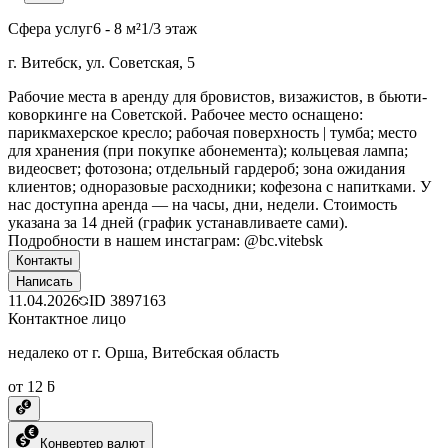
Сфера услуг
6 - 8 м²
1/3 этаж
г. Витебск, ул. Советская, 5
Рабочие места в аренду для бровистов, визажистов, в бьюти-
коворкинге на Советской. Рабочее место оснащено:
парикмахерское кресло; рабочая поверхность | тумба; место
для хранения (при покупке абонемента); кольцевая лампа;
видеосвет; фотозона; отдельный гардероб; зона ожидания
клиентов; одноразовые расходники; кофезона с напитками. У
нас доступна аренда — на часы, дни, недели. Стоимость
указана за 14 дней (график устанавливаете сами).
Подробности в нашем инстаграм: @bc.vitebsk
Контакты
Написать
11.04.2026
ID
3897163
Контактное лицо
недалеко от г. Орша, Витебская область
от 12 ƃ
Конвертер валют