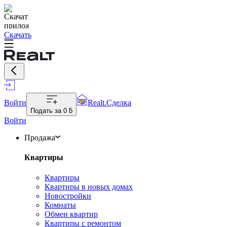
Скачать
Войти
Realt.Сделка
Подать за
0 ƃ
Войти
Продажа
Квартиры
Квартиры
Квартиры в новых домах
Новостройки
Комнаты
Обмен квартир
Квартиры с ремонтом