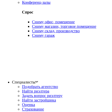
Конференц-залы
Спрос
Сниму офис, помещение
Сниму магазин, торговое помещение
Сниму склад, производство
Сниму гараж
Специалисты
Подобрать агентство
Найти риэлтера
Задать вопрос риэлтеру
Найти застройщика
Оценка
Страхование