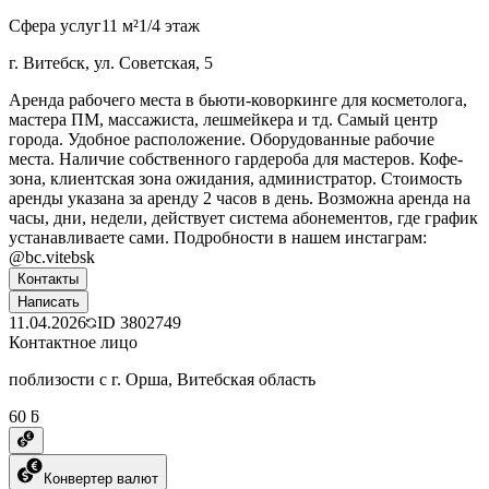
Сфера услуг
11 м²
1/4 этаж
г. Витебск, ул. Советская, 5
Аренда рабочего места в бьюти-коворкинге для косметолога,
мастера ПМ, массажиста, лешмейкера и тд. Самый центр
города. Удобное расположение. Оборудованные рабочие
места. Наличие собственного гардероба для мастеров. Кофе-
зона, клиентская зона ожидания, администратор. Стоимость
аренды указана за аренду 2 часов в день. Возможна аренда на
часы, дни, недели, действует система абонементов, где график
устанавливаете сами. Подробности в нашем инстаграм:
@bc.vitebsk
Контакты
Написать
11.04.2026
ID
3802749
Контактное лицо
поблизости с г. Орша, Витебская область
60 ƃ
Конвертер валют