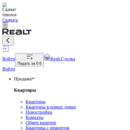
Скачать
Войти
Realt.Сделка
Подать за
0 ƃ
Войти
Продажа
Квартиры
Квартиры
Квартиры в новых домах
Новостройки
Комнаты
Обмен квартир
Квартиры с ремонтом