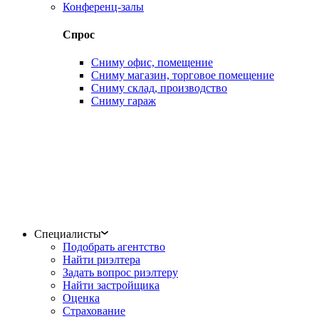
Конференц-залы
Спрос
Сниму офис, помещение
Сниму магазин, торговое помещение
Сниму склад, производство
Сниму гараж
Специалисты
Подобрать агентство
Найти риэлтера
Задать вопрос риэлтеру
Найти застройщика
Оценка
Страхование