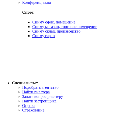
Конференц-залы
Спрос
Сниму офис, помещение
Сниму магазин, торговое помещение
Сниму склад, производство
Сниму гараж
Специалисты
Подобрать агентство
Найти риэлтера
Задать вопрос риэлтеру
Найти застройщика
Оценка
Страхование