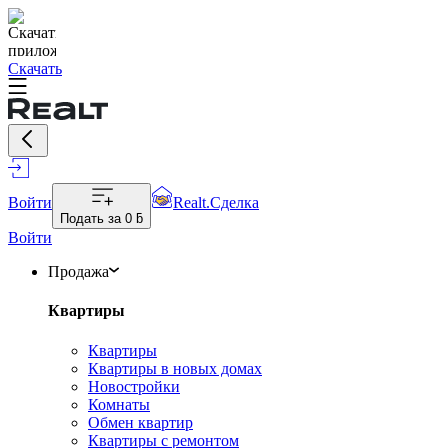
Скачать
Войти
Realt.Сделка
Подать за
0 ƃ
Войти
Продажа
Квартиры
Квартиры
Квартиры в новых домах
Новостройки
Комнаты
Обмен квартир
Квартиры с ремонтом