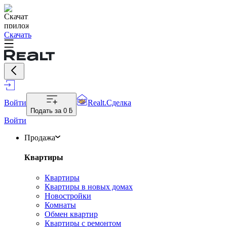
Скачать
Войти
Realt.Сделка
Подать за
0 ƃ
Войти
Продажа
Квартиры
Квартиры
Квартиры в новых домах
Новостройки
Комнаты
Обмен квартир
Квартиры с ремонтом