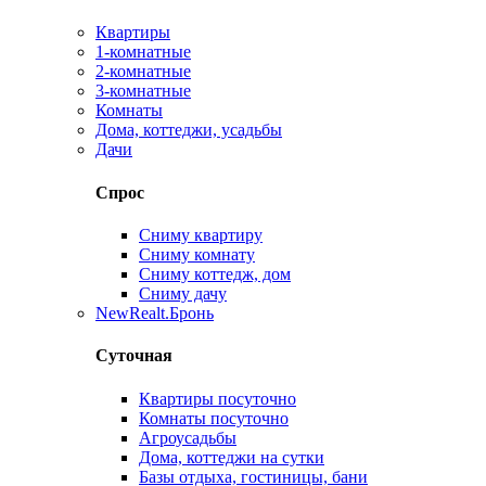
Квартиры
1-комнатные
2-комнатные
3-комнатные
Комнаты
Дома, коттеджи, усадьбы
Дачи
Спрос
Сниму квартиру
Сниму комнату
Сниму коттедж, дом
Сниму дачу
New
Realt.Бронь
Суточная
Квартиры посуточно
Комнаты посуточно
Агроусадьбы
Дома, коттеджи на сутки
Базы отдыха, гостиницы, бани