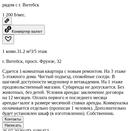
рядом с г. Витебск
1 200 ƃ/мес.
Конвертер валют
1 комн.
31.2 м²
3/5 этаж
г. Витебск, просп. Фрунзе, 32
Сдается 1-комнатная квартира с новым ремонтом. На 3 этаже
5-этажного дома. Чистый подъезд, спокойные соседи. В
шаговой доступности медунивер и ветакадемия. На 1 этаже
продовольственный магазин. Субаренда не допускается. Без
животных, без детей. Условия аренды: заключение договора
на 12 месяцев. Оплата первого и последнего месяца
аренды+залог в размере месячной ставки аренды. Коммуналка
оплачивается отдельно (прописан 1 человек). Дополнительно
будет установлен шкаф (в изготовлении). Собственник.
Контакты
Написать
26.07.2026
ID
4186453