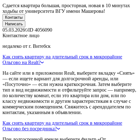
Сдается квартира большая, просторная, новая в 10 минутах
ходьбы от университета ВГУ имени Машерова!
Контакты
Написать
05.03.2026
ID
4056090
Контактное лицо
недалеко от г. Витебск
Как снять квартиру на длительный срок в микрорайоне
Ольгово на Realt?
На сайте или в приложении Realt, выберите вкладку «Снять»
— если ищете вариант для долгосрочной аренды, или
«Посуточно» — если нужна краткосрочная. Затем выберите
тип и вид недвижимости и отфильтруйте запрос — например,
по количеству комнат, если это квартира или дом, или по
классу недвижимости и другим характеристикам в случае с
коммерческим помещением. Свяжитесь с арендодателем по
контактам, указанным в объявлении.
Как снять квартиру на длительный срок в микрорайоне
Ольгово без посредника?
При долгосрочной аренде выберите фильтр «От