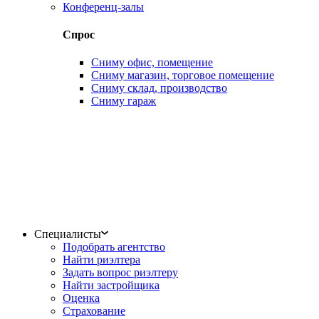
Конференц-залы
Спрос
Сниму офис, помещение
Сниму магазин, торговое помещение
Сниму склад, производство
Сниму гараж
Специалисты
Подобрать агентство
Найти риэлтера
Задать вопрос риэлтеру
Найти застройщика
Оценка
Страхование