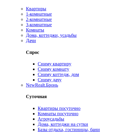
Квартиры
1-комнатные
2-комнатные
3-комнатные
Комнаты
Дома, коттеджи, усадьбы
Дачи
Спрос
Сниму квартиру
Сниму комнату
Сниму коттедж, дом
Сниму дачу
New
Realt.Бронь
Суточная
Квартиры посуточно
Комнаты посуточно
Агроусадьбы
Дома, коттеджи на сутки
Базы отдыха, гостиницы, бани