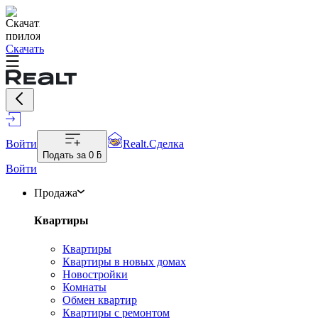
Скачать
Войти
Realt.Сделка
Подать за
0 ƃ
Войти
Продажа
Квартиры
Квартиры
Квартиры в новых домах
Новостройки
Комнаты
Обмен квартир
Квартиры с ремонтом