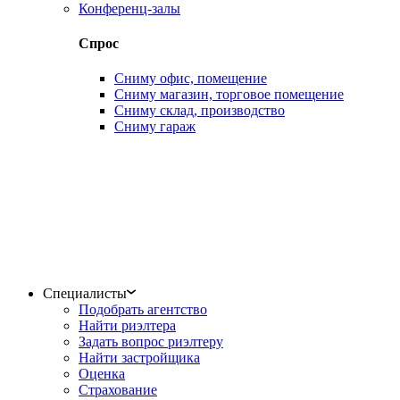
Конференц-залы
Спрос
Сниму офис, помещение
Сниму магазин, торговое помещение
Сниму склад, производство
Сниму гараж
Специалисты
Подобрать агентство
Найти риэлтера
Задать вопрос риэлтеру
Найти застройщика
Оценка
Страхование