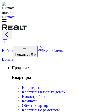
Скачать
Войти
Realt.Сделка
Подать за
0 ƃ
Войти
Продажа
Квартиры
Квартиры
Квартиры в новых домах
Новостройки
Комнаты
Обмен квартир
Квартиры с ремонтом