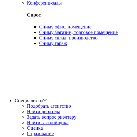
Конференц-залы
Спрос
Сниму офис, помещение
Сниму магазин, торговое помещение
Сниму склад, производство
Сниму гараж
Специалисты
Подобрать агентство
Найти риэлтера
Задать вопрос риэлтеру
Найти застройщика
Оценка
Страхование