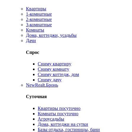
Квартиры
1-комнатные
2-комнатные
3-комнатные
Комнаты
Дома, коттеджи, усадьбы
Дачи
Спрос
Сниму квартиру
Сниму комнату
Сниму коттедж, дом
Сниму дачу
New
Realt.Бронь
Суточная
Квартиры посуточно
Комнаты посуточно
Агроусадьбы
Дома, коттеджи на сутки
Базы отдыха, гостиницы, бани