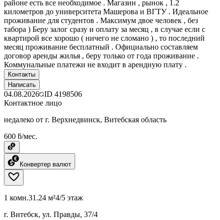
районе есть все необходимое . Магазин , рынок , 1.2
километров до университета Машерова и ВГТУ . Идеальное
проживание для студентов . Максимум двое человек , без
табора ) Беру залог сразу и оплату за месяц , в случае если с
квартирой все хорошо ( ничего не сломано ) , то последний
месяц проживание бесплатный . Официально составляем
договор аренды жилья , беру только от года проживание .
Коммунальные платежи не входит в арендную плату .
Контакты
Написать
04.08.2026
ID
4198506
Контактное лицо
недалеко от г. Верхнедвинск, Витебская область
600 ƃ/мес.
Конвертер валют
1 комн.
31.24 м²
4/5 этаж
г. Витебск, ул. Правды, 37/4