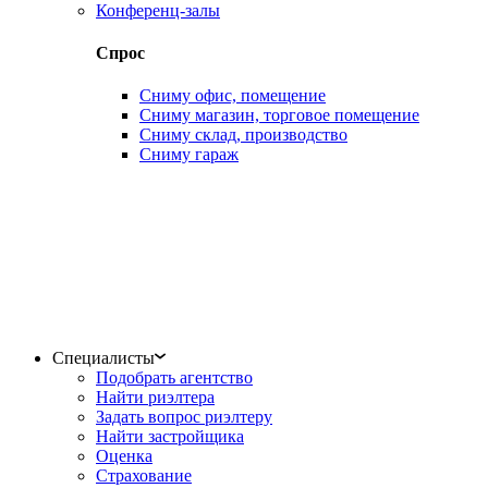
Конференц-залы
Спрос
Сниму офис, помещение
Сниму магазин, торговое помещение
Сниму склад, производство
Сниму гараж
Специалисты
Подобрать агентство
Найти риэлтера
Задать вопрос риэлтеру
Найти застройщика
Оценка
Страхование