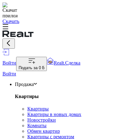
Скачать
Войти
Realt.Сделка
Подать за
0 ƃ
Войти
Продажа
Квартиры
Квартиры
Квартиры в новых домах
Новостройки
Комнаты
Обмен квартир
Квартиры с ремонтом