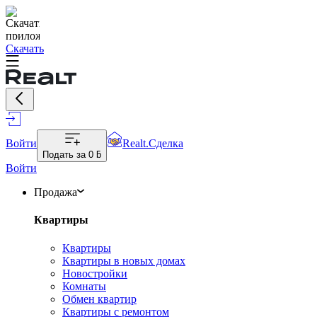
Скачать
Войти
Realt.Сделка
Подать за
0 ƃ
Войти
Продажа
Квартиры
Квартиры
Квартиры в новых домах
Новостройки
Комнаты
Обмен квартир
Квартиры с ремонтом