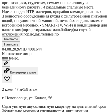
организациям, студентам, семьям по наличному и
безналичному расчету . 4 раздельные спальные места.
Идеально для ИТР, мастеров, прорабов командированных
.Полностью оборудованная кухня с фильтрованной питьевой
водой, посудомоечной машиной, печкой,холодильником. и
встроенной мебелью. • SMART-TV, Wi-Fi и кондиционер для
вашего комфорта,стиральная маш,бойлер(на случай
отключения гор.воды),теплые по
Контакты
Написать
04.08.2026
ID
4081644
Контактное лицо
800 ƃ/мес.
Конвертер валют
2 комн.
47 м²
5/9 этаж
г. Новополоцк, ул. Коласа, 56
Сдам уютную двухкомнатную квартиру на длительный срок
Желательно молодым специалистам, организации,