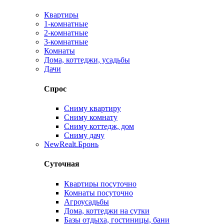
Квартиры
1-комнатные
2-комнатные
3-комнатные
Комнаты
Дома, коттеджи, усадьбы
Дачи
Спрос
Сниму квартиру
Сниму комнату
Сниму коттедж, дом
Сниму дачу
New
Realt.Бронь
Суточная
Квартиры посуточно
Комнаты посуточно
Агроусадьбы
Дома, коттеджи на сутки
Базы отдыха, гостиницы, бани