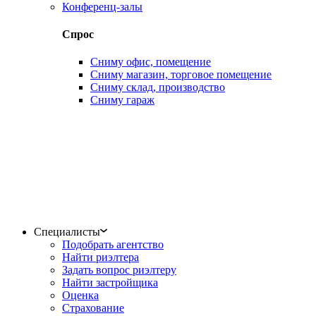
Конференц-залы
Спрос
Сниму офис, помещение
Сниму магазин, торговое помещение
Сниму склад, производство
Сниму гараж
Специалисты
Подобрать агентство
Найти риэлтера
Задать вопрос риэлтеру
Найти застройщика
Оценка
Страхование