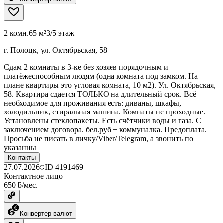
2 комн.
65 м²
3/5 этаж
г. Полоцк, ул. Октябрьская, 58
Cдам 2 комнаты в 3-ке без хозяев порядочным и
платёжеспособным людям (одна комната под замком. На
плане квартиры это угловая комната, 10 м2). Ул. Октябрьская,
58. Квартира сдается ТОЛЬКО на длительный срок. Всё
необходимое для проживания есть: диваны, шкафы,
холодильник, стиральная машина. Комнаты не проходные.
Установлены стеклопакеты. Есть счётчики воды и газа. С
заключением договора. бел.руб + коммуналка. Предоплата.
Просьба не писать в личку/Viber/Telegram, а звонить по
указанны
Контакты
27.07.2026
ID
4191469
Контактное лицо
650 ƃ/мес.
Конвертер валют