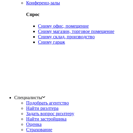
Конференц-залы
Спрос
Сниму офис, помещение
Сниму магазин, торговое помещение
Сниму склад, производство
Сниму гараж
Специалисты
Подобрать агентство
Найти риэлтера
Задать вопрос риэлтеру
Найти застройщика
Оценка
Страхование