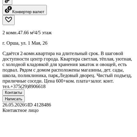
Конвертер валют
2 комн.
47.66 м²
4/5 этаж
г. Орша, ул. 1 Мая, 26
Сдаётся 2-комн.квартира на длительный срок. В шаговой
доступности центр города. Квартира светлая, тёплая, уютная,
с холодной кладовкой для хранения закаток и овощей, есть
подвал. Рядом с домом расположены магазины, дет. сады,
школа, поликлиника, парк,Ледовый дворец. Чистый подъезд,
приличные соседи. Цена 600+ком. плата+залог. конт.
тел.+375(29)8906618
Контакты
Написать
26.05.2026
ID
4128486
Контактное лицо