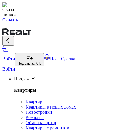
Скачать
Войти
Realt.Сделка
Подать за
0 ƃ
Войти
Продажа
Квартиры
Квартиры
Квартиры в новых домах
Новостройки
Комнаты
Обмен квартир
Квартиры с ремонтом