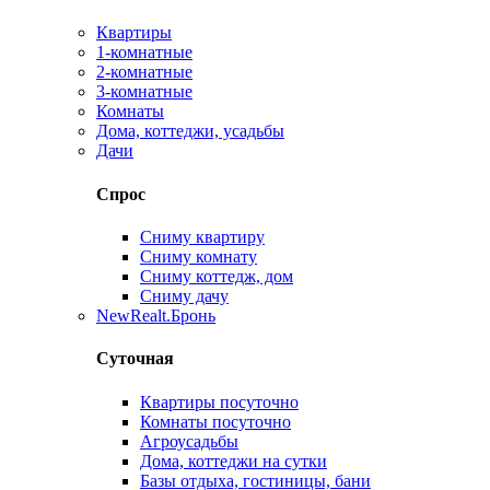
Квартиры
1-комнатные
2-комнатные
3-комнатные
Комнаты
Дома, коттеджи, усадьбы
Дачи
Спрос
Сниму квартиру
Сниму комнату
Сниму коттедж, дом
Сниму дачу
New
Realt.Бронь
Суточная
Квартиры посуточно
Комнаты посуточно
Агроусадьбы
Дома, коттеджи на сутки
Базы отдыха, гостиницы, бани