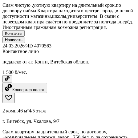
Сдам чистую ,уютную квартиру на длительный срок,по
договору найма.Квартира находится в центре города,в пешей
доступности магазины,школы,университеты. В связи с
переездом квартира сдаётся по предоплате за полгода вперёд.
Иностранным гражданам возможна регистрация.
Контакты
Написать
24.03.2026
ID
4070563
Контактное лицо
недалеко от аг. Копти, Витебская область
1 500 ƃ/мес.
Конвертер валют
2 комн.
46 м²
4/5 этаж
г. Витебск, ул. Чкалова, 9/7
Сдам квартиру на длительный срок, по договору,
+коммунальные платежи, залог - 750 бел. р. за сохранность