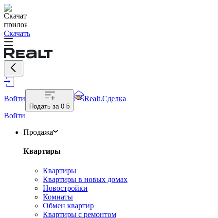
Скачать
Войти
Realt.Сделка
Подать за
0 ƃ
Войти
Продажа
Квартиры
Квартиры
Квартиры в новых домах
Новостройки
Комнаты
Обмен квартир
Квартиры с ремонтом