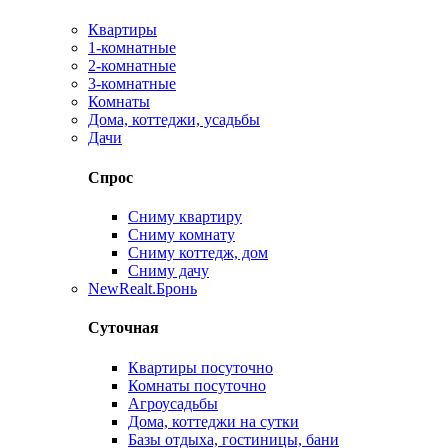
Квартиры
1-комнатные
2-комнатные
3-комнатные
Комнаты
Дома, коттеджи, усадьбы
Дачи
Спрос
Сниму квартиру
Сниму комнату
Сниму коттедж, дом
Сниму дачу
New
Realt.Бронь
Суточная
Квартиры посуточно
Комнаты посуточно
Агроусадьбы
Дома, коттеджи на сутки
Базы отдыха, гостиницы, бани