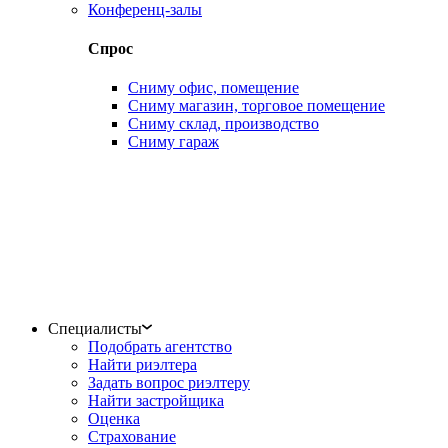
Конференц-залы
Спрос
Сниму офис, помещение
Сниму магазин, торговое помещение
Сниму склад, производство
Сниму гараж
Специалисты
Подобрать агентство
Найти риэлтера
Задать вопрос риэлтеру
Найти застройщика
Оценка
Страхование