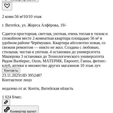
2 комн.
56 м²
10/10 этаж
г. Витебск, ул. Жореса Алфёрова, 19/-
Сдается просторная, светлая, уютная, очень теплая в тихом и
спокойном месте 2-комнатная квартира площадью 56 м² в
удобном районе Черёмушки. Квартира абсолютно новая, со
свежим ремонтом — никто не жил. Создана с любовью,
стильная, чистая и уютная. 4 остановки до университета
Машерова 3 остановки до Технологического университета
Рядом Валберис, Оzon, МАТЕРИК, Евроопт, Ганна, фитнес-
клуб, аптеки и множество других магазинов 10 этаж луч
Контакты
23.11.2025
ID
3952487
Контактное лицо
недалеко от аг. Копти, Витебская область
1 024 ƃ/мес.
Конвертер валют