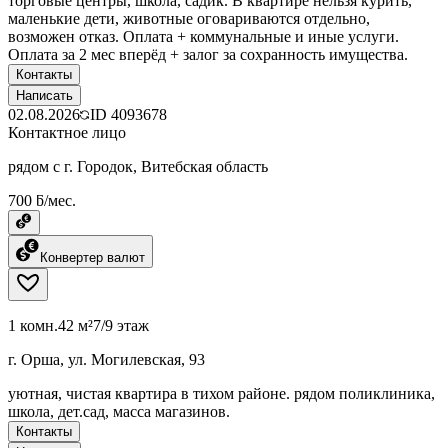
торговые центры, школа, садик. В квартире нельзя курить,
маленькие дети, животные оговариваются отдельно,
возможен отказ. Оплата + коммунальные и иные услуги.
Оплата за 2 мес вперёд + залог за сохранность имущества.
Контакты
Написать
02.08.2026
ID
4093678
Контактное лицо
рядом с г. Городок, Витебская область
700 ƃ/мес.
Конвертер валют
1 комн.
42 м²
7/9 этаж
г. Орша, ул. Могилевская, 93
уютная, чистая квартира в тихом районе. рядом поликлиника,
школа, дет.сад, масса магазинов.
Контакты