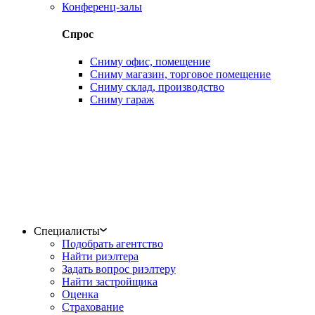
Конференц-залы
Спрос
Сниму офис, помещение
Сниму магазин, торговое помещение
Сниму склад, производство
Сниму гараж
Специалисты
Подобрать агентство
Найти риэлтера
Задать вопрос риэлтеру
Найти застройщика
Оценка
Страхование