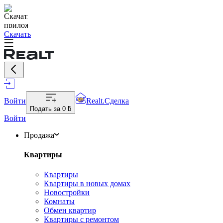
Скачать
Войти
Realt.Сделка
Подать за
0 ƃ
Войти
Продажа
Квартиры
Квартиры
Квартиры в новых домах
Новостройки
Комнаты
Обмен квартир
Квартиры с ремонтом