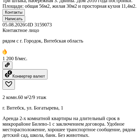
Три штыка, набережная З. Двины. Дом 2010 года постройки.
Площади: общая 56м2, жилая 30м2 и просторная кухня 11,4м2.
Контакты
Написать
05.08.2026
ID
3159073
Контактное лицо
рядом с г. Городок, Витебская область
1 200 ƃ/мес.
Конвертер валют
2 комн.
60 м²
2/9 этаж
г. Витебск, ул. Богатырева, 1
Аренда 2-х комнатной квартиры на длительный срок в
микрорайоне Билево-1 с заключением договора. Удобное
месторасположение, хорошее транспортное сообщение, рядом
детский сад, школа, банк. Без животных.