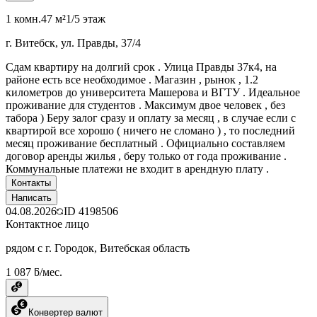
1 комн.
47 м²
1/5 этаж
г. Витебск, ул. Правды, 37/4
Сдам квартиру на долгий срок . Улица Правды 37к4, на
районе есть все необходимое . Магазин , рынок , 1.2
километров до университета Машерова и ВГТУ . Идеальное
проживание для студентов . Максимум двое человек , без
табора ) Беру залог сразу и оплату за месяц , в случае если с
квартирой все хорошо ( ничего не сломано ) , то последний
месяц проживание бесплатный . Официально составляем
договор аренды жилья , беру только от года проживание .
Коммунальные платежи не входит в арендную плату .
Контакты
Написать
04.08.2026
ID
4198506
Контактное лицо
рядом с г. Городок, Витебская область
1 087 ƃ/мес.
Конвертер валют