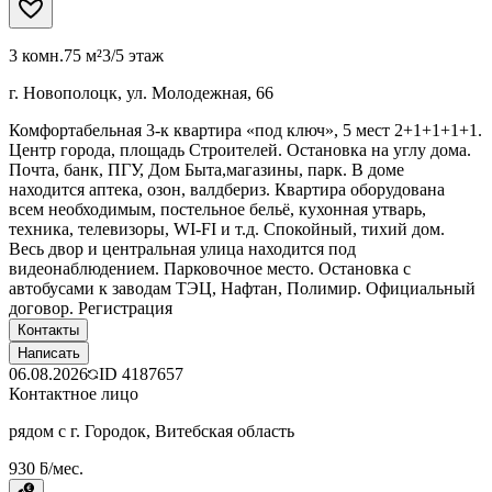
3 комн.
75 м²
3/5 этаж
г. Новополоцк, ул. Молодежная, 66
Комфортабельная 3-к квартира «под ключ», 5 мест 2+1+1+1+1.
Центр города, площадь Строителей. Остановка на углу дома.
Почта, банк, ПГУ, Дом Быта,магазины, парк. В доме
находится аптека, озон, валдбериз. Квартира оборудована
всем необходимым, постельное бельё, кухонная утварь,
техника, телевизоры, WI-FI и т.д. Спокойный, тихий дом.
Весь двор и центральная улица находится под
видеонаблюдением. Парковочное место. Остановка с
автобусами к заводам ТЭЦ, Нафтан, Полимир. Официальный
договор. Регистрация
Контакты
Написать
06.08.2026
ID
4187657
Контактное лицо
рядом с г. Городок, Витебская область
930 ƃ/мес.