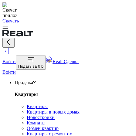
Скачать
Войти
Realt.Сделка
Подать за
0 ƃ
Войти
Продажа
Квартиры
Квартиры
Квартиры в новых домах
Новостройки
Комнаты
Обмен квартир
Квартиры с ремонтом