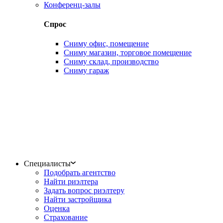
Конференц-залы
Спрос
Сниму офис, помещение
Сниму магазин, торговое помещение
Сниму склад, производство
Сниму гараж
Специалисты
Подобрать агентство
Найти риэлтера
Задать вопрос риэлтеру
Найти застройщика
Оценка
Страхование