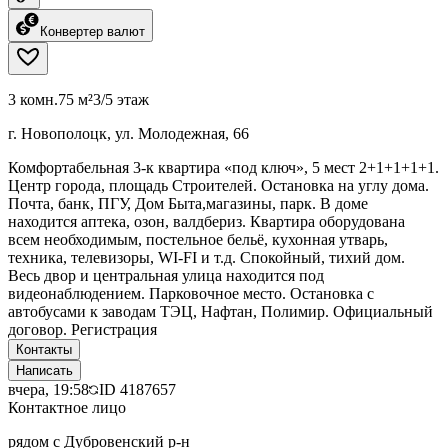
Конвертер валют
3 комн.
75 м²
3/5 этаж
г. Новополоцк, ул. Молодежная, 66
Комфортабельная 3-к квартира «под ключ», 5 мест 2+1+1+1+1.
Центр города, площадь Строителей. Остановка на углу дома.
Почта, банк, ПГУ, Дом Быта,магазины, парк. В доме
находится аптека, озон, валдбериз. Квартира оборудована
всем необходимым, постельное бельё, кухонная утварь,
техника, телевизоры, WI-FI и т.д. Спокойный, тихий дом.
Весь двор и центральная улица находится под
видеонаблюдением. Парковочное место. Остановка с
автобусами к заводам ТЭЦ, Нафтан, Полимир. Официальный
договор. Регистрация
Контакты
Написать
вчера, 19:58
ID
4187657
Контактное лицо
рядом с Дубровенский р-н