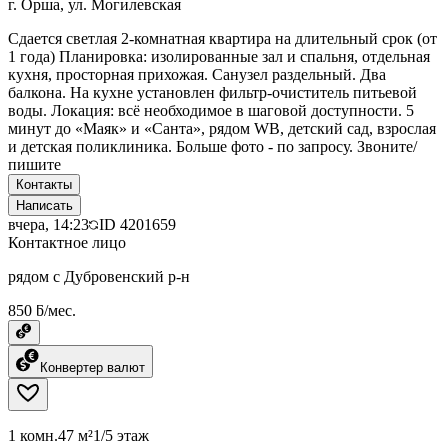
г. Орша, ул. Могилевская
Сдается светлая 2-комнатная квартира на длительный срок (от
1 года) Планировка: изолированные зал и спальня, отдельная
кухня, просторная прихожая. Санузел раздельный. Два
балкона. На кухне установлен фильтр-очиститель питьевой
воды. Локация: всё необходимое в шаговой доступности. 5
минут до «Маяк» и «Санта», рядом WB, детский сад, взрослая
и детская поликлиника. Больше фото - по запросу. Звоните/
пишите
Контакты
Написать
вчера, 14:23
ID
4201659
Контактное лицо
рядом с Дубровенский р-н
850 ƃ/мес.
Конвертер валют
1 комн.
47 м²
1/5 этаж