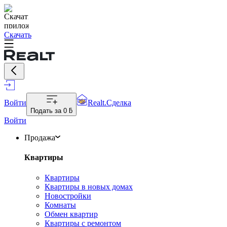
Скачать
Войти
Realt.Сделка
Подать за
0 ƃ
Войти
Продажа
Квартиры
Квартиры
Квартиры в новых домах
Новостройки
Комнаты
Обмен квартир
Квартиры с ремонтом