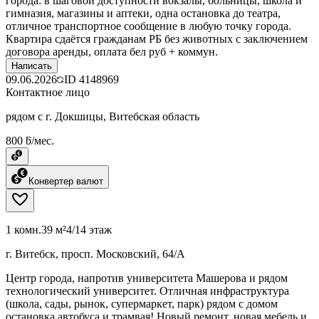
города: в шаговой доступности вокзалы, больницы, школа и
гимназия, магазины и аптеки, одна остановка до театра,
отличное транспортное сообщение в любую точку города.
Квартира сдаётся гражданам РБ без животных с заключением
договора аренды, оплата бел руб + коммун.
Написать
09.06.2026
ID
4148969
Контактное лицо
рядом с г. Докшицы, Витебская область
800 ƃ/мес.
Конвертер валют
1 комн.
39 м²
4/14 этаж
г. Витебск, просп. Московский, 64/А
Центр города, напротив университета Машерова и рядом
технологический университет. Отличная инфраструктура
(школа, сады, рынок, супермаркет, парк) рядом с домом
остановка автобуса и трамвая! Новый ремонт, новая мебель и