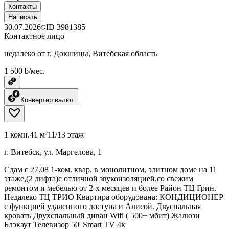
Контакты
Написать
30.07.2026
ID
3981385
Контактное лицо
недалеко от г. Докшицы, Витебская область
1 500 ƃ/мес.
Конвертер валют
1 комн.
41 м²
11/13 этаж
г. Витебск, ул. Маргелова, 1
Сдам с 27.08 1-ком. квар. в монолитном, элитном доме на 11
этаже,(2 лифта)с отличной звукоизоляцией,со свежим
ремонтом и мебелью от 2-х месяцев и более Район ТЦ Грин.
Недалеко ТЦ ТРИО Квартира оборудована: КОНДИЦИОНЕР
с функцией удаленного доступа и Алисой. Двуспальная
кровать Двухспальный диван Wifi ( 500+ мбит) Жалюзи
Блэкаут Телевизор 50' Smart TV 4к