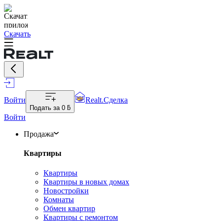
Скачать
Войти
Realt.Сделка
Подать за
0 ƃ
Войти
Продажа
Квартиры
Квартиры
Квартиры в новых домах
Новостройки
Комнаты
Обмен квартир
Квартиры с ремонтом