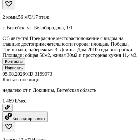
2 комн.
56 м²
3/17 этаж
г. Витебск, ул. Белобородова, 1/1
C 5 августа! Прекрасное месторасположение с видом на
главные достопримечательности города: площадь Победы,
Три штыка, набережная З. Двины. Дом 2010 года постройки.
Площади: общая 56м2, жилая 30м2 и просторная кухня 11,4м2.
Контакты
Написать
05.08.2026
ID
3159073
Контактное лицо
недалеко от г. Докшицы, Витебская область
1 469 ƃ/мес.
Конвертер валют
2 комн.
47 м²
3/4 этаж