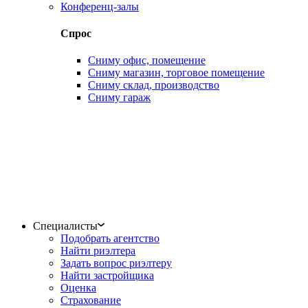
Конференц-залы
Спрос
Сниму офис, помещение
Сниму магазин, торговое помещение
Сниму склад, производство
Сниму гараж
Специалисты
Подобрать агентство
Найти риэлтера
Задать вопрос риэлтеру
Найти застройщика
Оценка
Страхование