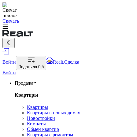
Скачать
Войти
Realt.Сделка
Подать за
0 ƃ
Войти
Продажа
Квартиры
Квартиры
Квартиры в новых домах
Новостройки
Комнаты
Обмен квартир
Квартиры с ремонтом