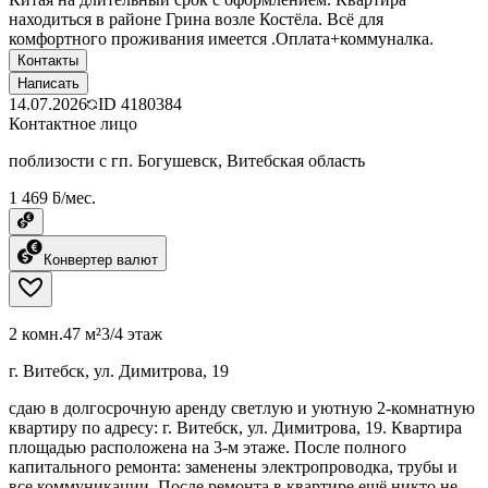
находиться в районе Грина возле Костёла. Всё для
комфортного проживания имеется .Оплата+коммуналка.
Контакты
Написать
14.07.2026
ID
4180384
Контактное лицо
поблизости с гп. Богушевск, Витебская область
1 469 ƃ/мес.
Конвертер валют
2 комн.
47 м²
3/4 этаж
г. Витебск, ул. Димитрова, 19
сдаю в долгосрочную аренду светлую и уютную 2-комнатную
квартиру по адресу: г. Витебск, ул. Димитрова, 19. Квартира
площадью расположена на 3-м этаже. После полного
капитального ремонта: заменены электропроводка, трубы и
все коммуникации. После ремонта в квартире ещё никто не