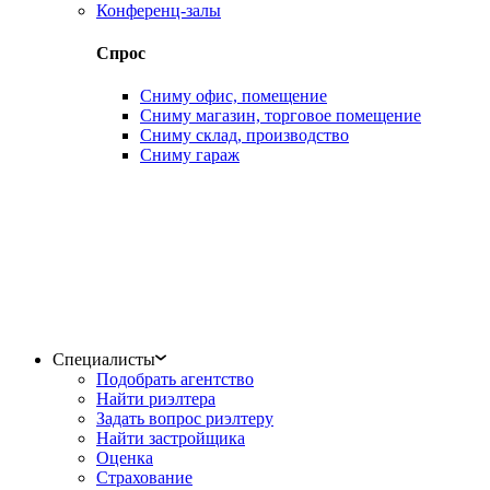
Конференц-залы
Спрос
Сниму офис, помещение
Сниму магазин, торговое помещение
Сниму склад, производство
Сниму гараж
Специалисты
Подобрать агентство
Найти риэлтера
Задать вопрос риэлтеру
Найти застройщика
Оценка
Страхование