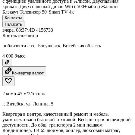
с функцией удаленного доступа и Алисой. Двуспальная
кровать Двухспальный диван Wifi ( 500+ мбит) Жалюзи
Блэкаут Телевизор 50' Smart TV 4к
Контакты
Написать
вчера, 08:37
ID
4156733
Контактное лицо
поблизости с гп. Богушевск, Витебская область
4 000 ƃ/мес.
Конвертер валют
2 комн.
45 м²
2/5 этаж
г. Витебск, ул. Ленина, 5
Квартира в центре, качественный ремонт и мебель,
укомплектована бытовой техникой. Весь центр в пешеходной
доступности. До общ. транспорта 2 мин пешком.
Кондиционер, ТВ 65 дюймов, бойлер, люксовый матрас,